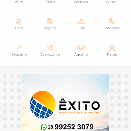
Áries
Touro
Gêmeos
Câncer
Leão
Virgem
Libra
Escorpião
Sagitário
Capricórnio
Aquário
Peixes