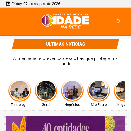
Friday, 07 de August de 2026
ÚLTIMAS NOTÍCIAS
Estado de São Paulo confirma caso de gripe aviária em
marreco no Parque Ibirapuera, na Zona Sul da capital
Tecnologia
Geral
Negócios
São Paulo
Negócio