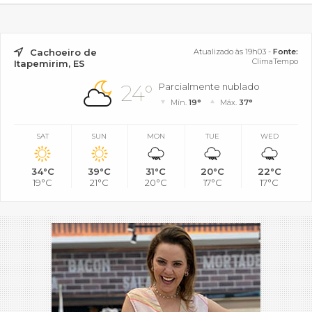
Cachoeiro de
Atualizado às 19h03 -
Fonte:
ClimaTempo
Itapemirim, ES
24°
Parcialmente nublado
Mín.
19°
Máx.
37°
SAT
SUN
MON
TUE
WED
34°C
39°C
31°C
20°C
22°C
19°C
21°C
20°C
17°C
17°C