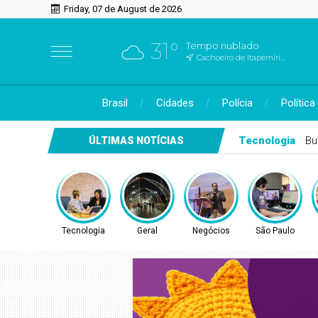
Friday, 07 de August de 2026
31°
Tempo nublado
Cachoeiro de Itapemirim, ES
Brasil
Cidades
Polícia
Política
Geral
Saiba quando será o recesso de fim de ano para servido
ÚLTIMAS NOTÍCIAS
Tecnologia
Geral
Negócios
São Paulo