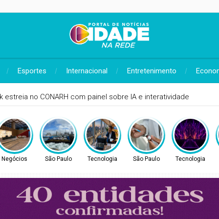
Esportes
Internacional
Entretenimento
Econo
res públicos
Negócios
São Paulo
Tecnologia
São Paulo
Tecnologia