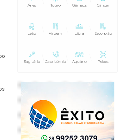
Áries
Touro
Gêmeos
Câncer
r
Leão
Virgem
Libra
Escorpião
poo
Sagitário
Capricórnio
Aquário
Peixes
os