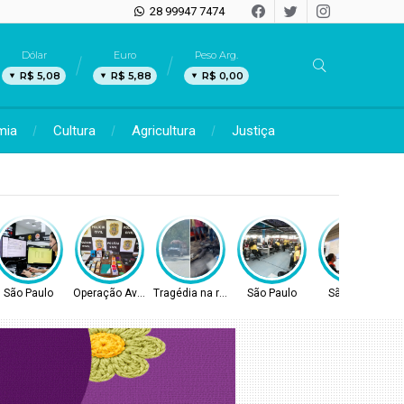
28 99947 7474
Dólar
Euro
Peso Arg.
R$ 5,08
R$ 5,88
R$ 0,00
mia
Cultura
Agricultura
Justiça
São Paulo
Operação Avaritia
Tragédia na rodovia
São Paulo
São Paulo