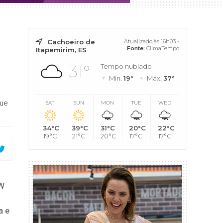
Cachoeiro de
Atualizado às 16h03 -
Fonte:
ClimaTempo
Itapemirim, ES
31°
Tempo nublado
Mín.
19°
Máx.
37°
que
SAT
SUN
MON
TUE
WED
34°C
39°C
31°C
20°C
22°C
19°C
21°C
20°C
17°C
17°C
OW
a e