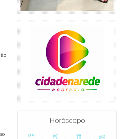
ção
Horóscopo
 ao