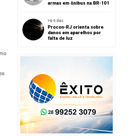
armas em ônibus na BR-101
Há 6 dias
Procon-RJ orienta sobre
danos em aparelhos por
falta de luz
omo
es