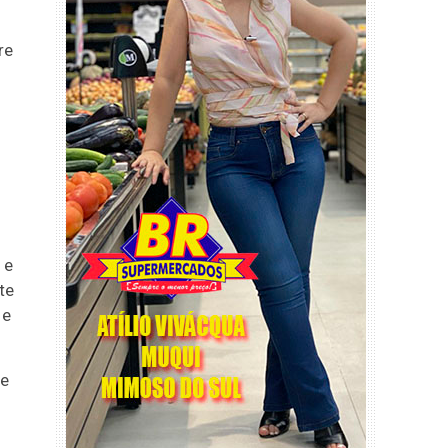
re
 e
te
 e
de
o