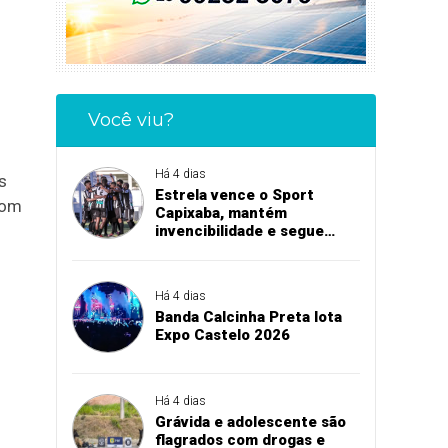
Você viu?
Há 4 dias
s
Estrela vence o Sport
com
Capixaba, mantém
invencibilidade e segue
firme na Série B
Há 4 dias
Banda Calcinha Preta lota
Expo Castelo 2026
Há 4 dias
Grávida e adolescente são
flagrados com drogas e