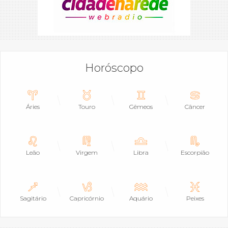
Horóscopo
Áries
Touro
Gêmeos
Câncer
Leão
Virgem
Libra
Escorpião
Sagitário
Capricórnio
Aquário
Peixes