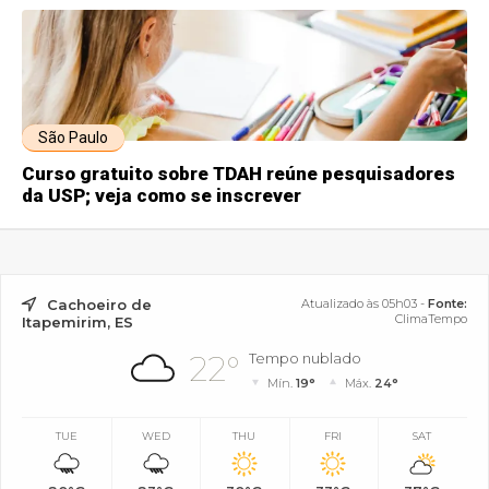
São Paulo
Curso gratuito sobre TDAH reúne pesquisadores
da USP; veja como se inscrever
Cachoeiro de
Atualizado às 05h03 -
Fonte:
ClimaTempo
Itapemirim, ES
22°
Tempo nublado
Mín.
19°
Máx.
24°
TUE
WED
THU
FRI
SAT