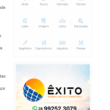
Áries
Touro
Gêmeos
Câncer
ade
Leão
Virgem
Libra
Escorpião
e
ra
Sagitário
Capricórnio
Aquário
Peixes
adas
zir