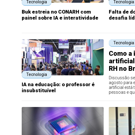
Tecnologia
Tecnologia
Buk estreia no CONARH com
Falta de d
painel sobre IA e interatividade
desafia lí
Tecnologia
Como a i
artifici
RH no Br
Tecnologia
Discussão se
agosto para e
IA na educação: o professor é
artificial es
insubstituível
pessoas e qua