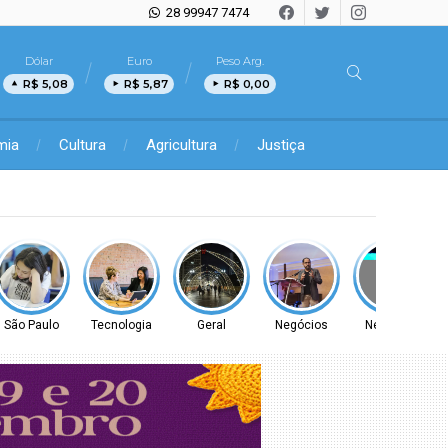
28 99947 7474
Dólar
Euro
Peso Arg.
R$ 5,08
R$ 5,87
R$ 0,00
mia
Cultura
Agricultura
Justiça
São Paulo
Tecnologia
Geral
Negócios
Negócios