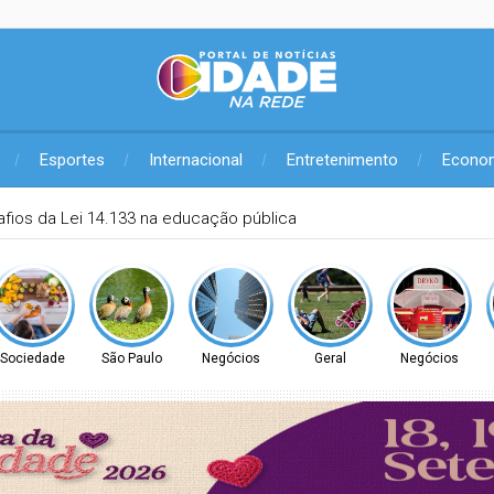
Esportes
Internacional
Entretenimento
Econo
Hipertensão Arterial Pulmonar
Sociedade
São Paulo
Negócios
Geral
Negócios