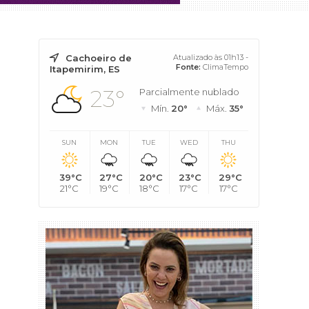
Cachoeiro de
Atualizado às 01h13 -
Fonte:
ClimaTempo
Itapemirim, ES
23°
Parcialmente nublado
Mín.
20°
Máx.
35°
SUN
MON
TUE
WED
THU
39°C
27°C
20°C
23°C
29°C
21°C
19°C
18°C
17°C
17°C