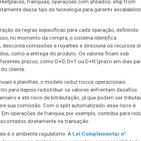
ketplaces, franquias, operações com afiliados, ship from
etamente desse tipo de tecnologia para garantir escalabilid
ação de regras específicas para cada operação, definindo
disso, no momento da compra, o sistema identifica
 desconta comissões e royalties e direciona os recursos d
dos, como a entrega do produto. Os valores ficam sob
diferentes prazos, como D+0, D+1 ou D+N (prazo em dias pa
do cliente.
ais e planilhas, o modelo reduz riscos operacionais
to para depois redistribuir os valores enfrentam desafios
ceiro e até risco de bitributação, já que podem ser tribut
bre sua comissão. Com o split automatizado, esse risco é
 Em operações de franquia, por exemplo, contribui para redu
descontados diretamente na transação.
aís é o ambiente regulatório. A
Lei Complementar nº