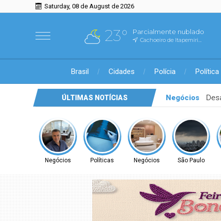
Saturday, 08 de August de 2026
23°
Parcialmente nublado
Cachoeiro de Itapemirim, ES
Brasil
Cidades
Polícia
Política
Políticas
CONITEC abre consulta para 
ÚLTIMAS NOTÍCIAS
Negócios
Políticas
Negócios
São Paulo