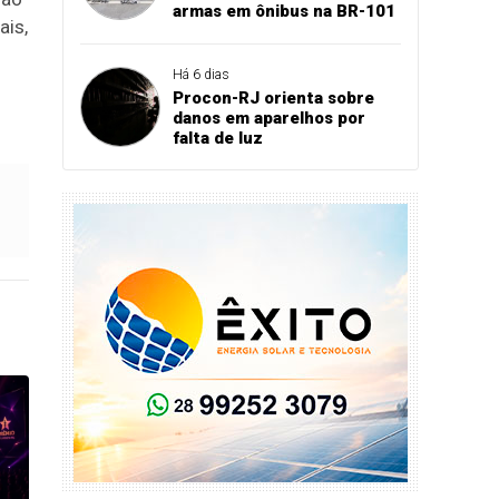
armas em ônibus na BR-101
ais,
Há 6 dias
Procon-RJ orienta sobre
danos em aparelhos por
falta de luz