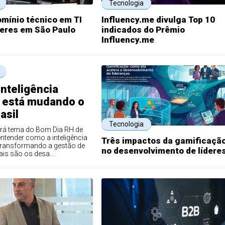
Tecnologia
omínio técnico em TI
Influency.me divulga Top 10
deres em São Paulo
indicados do Prêmio
Influency.me
nteligência
al está mudando o
asil
Tecnologia
rá tema do Bom Dia RH de
ntender como a inteligência
Três impactos da gamificaçã
tá transformando a gestão de
no desenvolvimento de lídere
is são os desa...