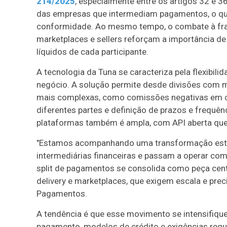
214/2025
, especialmente entre os artigos 32 e 3
das empresas que intermediam pagamentos, o que 
conformidade. Ao mesmo tempo, o combate à frau
marketplaces e sellers reforçam a importância de
líquidos de cada participante.
A tecnologia da Tuna se caracteriza pela flexibil
negócio. A solução permite desde divisões com mú
mais complexas, como comissões negativas em c
diferentes partes e definição de prazos e frequê
plataformas também é ampla, com API aberta que
"Estamos acompanhando uma transformação estr
intermediárias financeiras e passam a operar com
split de pagamentos se consolida como peça ce
delivery e marketplaces, que exigem escala e prec
Pagamentos.
A tendência é que esse movimento se intensifiq
pagamento, modelos de crédito e exigências regula