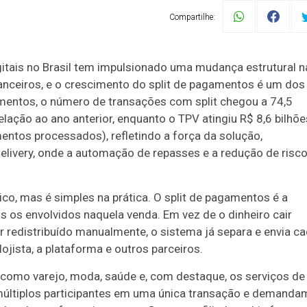
Compartilhe:
itais no Brasil tem impulsionado uma mudança estrutural n
nceiros, e o crescimento do split de pagamentos é um dos
mentos, o número de transações com split chegou a 74,5
ação ao ano anterior, enquanto o TPV atingiu R$ 8,6 bilhõe
ntos processados), refletindo a força da solução,
livery, onde a automação de repasses e a redução de risc
ico, mas é simples na prática. O split de pagamentos é a
s os envolvidos naquela venda. Em vez de o dinheiro cair
 redistribuído manualmente, o sistema já separa e envia c
ojista, a plataforma e outros parceiros.
 como varejo, moda, saúde e, com destaque, os serviços de
múltiplos participantes em uma única transação e demanda