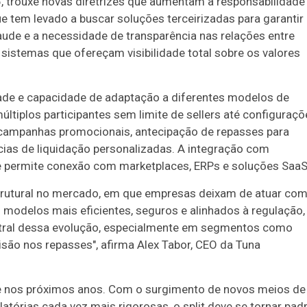
6, trouxe novas diretrizes que aumentam a responsabilidade
tem levado a buscar soluções terceirizadas para garantir
de e a necessidade de transparência nas relações entre
 sistemas que ofereçam visibilidade total sobre os valores
idade e capacidade de adaptação a diferentes modelos de
ltiplos participantes sem limite de sellers até configuraçõ
ampanhas promocionais, antecipação de repasses para
ncias de liquidação personalizadas. A integração com
 permite conexão com marketplaces, ERPs e soluções SaaS
utural no mercado, em que empresas deixam de atuar co
 modelos mais eficientes, seguros e alinhados à regulação,
ntral dessa evolução, especialmente em segmentos como
isão nos repasses", afirma Alex Tabor, CEO da Tuna
ue nos próximos anos. Com o surgimento de novos meios de
tórias cada vez mais rigorosas, o split deve se tornar pad