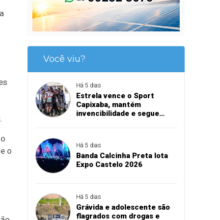
 a
Você viu?
es
Há 5 dias
Estrela vence o Sport
Capixaba, mantém
invencibilidade e segue
.
firme na Série B
mo
Há 5 dias
 e o
Banda Calcinha Preta lota
Expo Castelo 2026
Há 5 dias
Grávida e adolescente são
flagrados com drogas e
rão