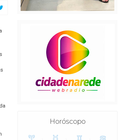
a
s
os
ada
Horóscopo
m