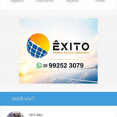
Sagitário
Capricórnio
Aquário
Peixes
Você viu?
Há 5 dias