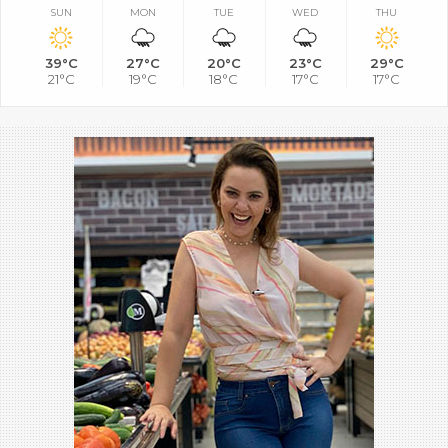
SUN
MON
TUE
WED
THU
39°C
27°C
20°C
23°C
29°C
21°C
19°C
18°C
17°C
17°C