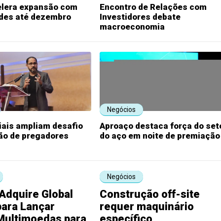
elera expansão com
Encontro de Relações com
ades até dezembro
Investidores debate
macroeconomia
Negócios
iais ampliam desafio
Aproaço destaca força do set
ão de pregadores
do aço em noite de premiação
Negócios
Adquire Global
Construção off-site
para Lançar
requer maquinário
Multimoedas para
específico