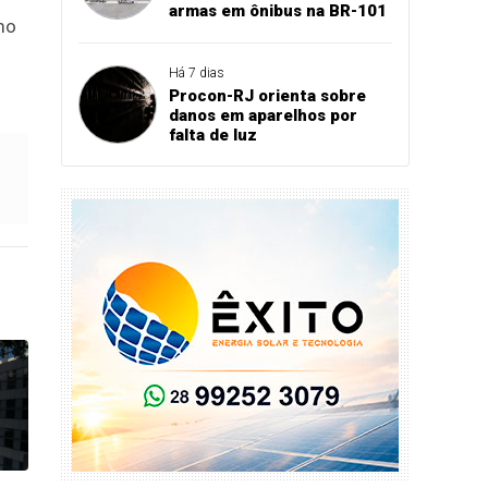
armas em ônibus na BR-101
mo
Há 7 dias
Procon-RJ orienta sobre
danos em aparelhos por
falta de luz