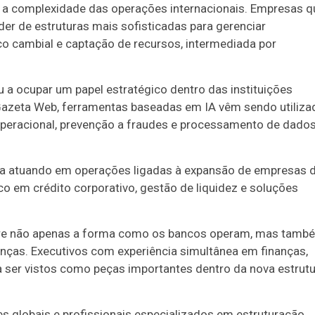
 a complexidade das operações internacionais. Empresas q
r de estruturas mais sofisticadas para gerenciar
sco cambial e captação de recursos, intermediada por
u a ocupar um papel estratégico dentro das instituições
Gazeta Web, ferramentas baseadas em IA vêm sendo utiliza
operacional, prevenção a fraudes e processamento de dado
ria atuando em operações ligadas à expansão de empresas 
co em crédito corporativo, gestão de liquidez e soluções
tere não apenas a forma como os bancos operam, mas tamb
anças. Executivos com experiência simultânea em finanças,
a ser vistos como peças importantes dentro da nova estrut
s globais e profissionais especializados em estruturação