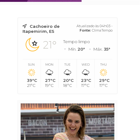
Cachoeiro de
Atualizado às 04h03 -
Fonte:
ClimaTempo
Itapemirim, ES
21°
Tempo limpo
Mín.
20°
Máx.
35°
SUN
MON
TUE
WED
THU
39°C
27°C
20°C
23°C
29°C
21°C
19°C
18°C
17°C
17°C