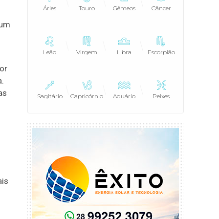
Áries
Touro
Gêmeos
Câncer
 um
Leão
Virgem
Libra
Escorpião
or
.
as
Sagitário
Capricórnio
Aquário
Peixes
ais