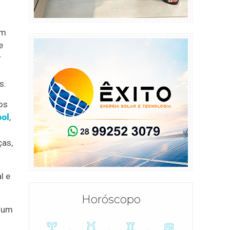
um
e
r
s
s.
os
ool
,
ças,
l e
Horóscopo
, um