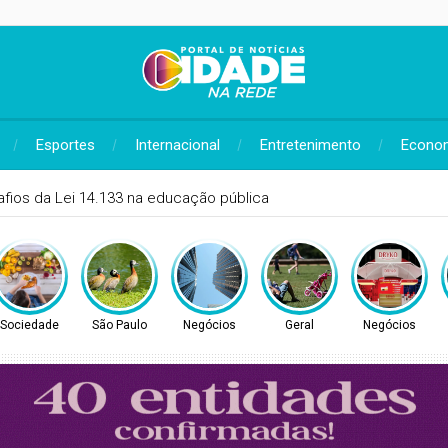
Esportes
Internacional
Entretenimento
Econo
TEC abre consulta para Hipertensão Arterial Pulmonar
Sociedade
São Paulo
Negócios
Geral
Negócios