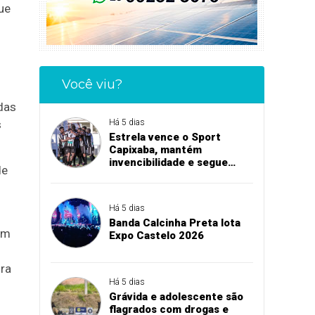
ue
Você viu?
das
s
Há 5 dias
Estrela vence o Sport
Capixaba, mantém
invencibilidade e segue
de
firme na Série B
Há 5 dias
Banda Calcinha Preta lota
ém
Expo Castelo 2026
ura
Há 5 dias
Grávida e adolescente são
flagrados com drogas e