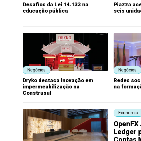
Desafios da Lei 14.133 na
Piazza ac
educação pública
seis unid
Negócios
Negócios
Dryko destaca inovação em
Redes soc
impermeabilização na
na formaç
Construsul
Economia
OpenFX 
Ledger 
Contas 