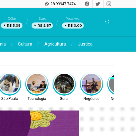
28 99947 7474
Dólar
Euro
Peso Arg.
R$ 5,08
R$ 5,87
R$ 0,00
mia
Cultura
Agricultura
Justiça
São Paulo
Tecnologia
Geral
Negócios
Negócios