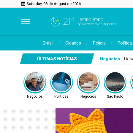
Saturday, 08 de August de 2026
21°
Tempo limpo
Cachoeiro de Itapemirim, ES
Brasil
Cidades
Polícia
Política
Políticas
CONI
ÚLTIMAS NOTÍCIAS
Negócios
Políticas
Negócios
São Paulo