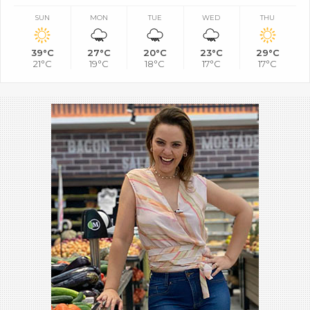
SUN
MON
TUE
WED
THU
39°C
27°C
20°C
23°C
29°C
21°C
19°C
18°C
17°C
17°C