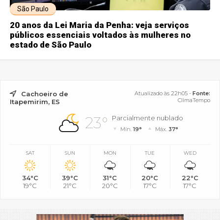
São Paulo
20 anos da Lei Maria da Penha: veja serviços
públicos essenciais voltados às mulheres no
estado de São Paulo
Cachoeiro de
Atualizado às 22h05 -
Fonte:
ClimaTempo
Itapemirim, ES
23°
Parcialmente nublado
Mín.
19°
Máx.
37°
SAT
SUN
MON
TUE
WED
34°C
39°C
31°C
20°C
22°C
19°C
21°C
20°C
17°C
17°C