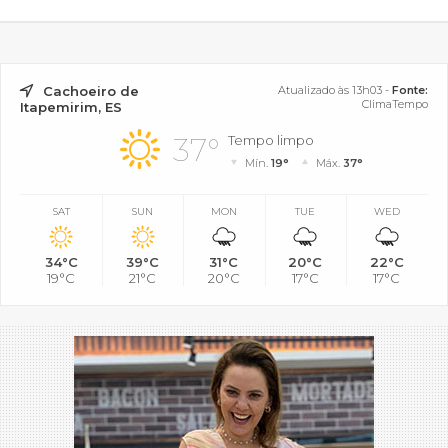
Cachoeiro de
Atualizado às 13h03 -
Fonte:
ClimaTempo
Itapemirim, ES
37°
Tempo limpo
Mín.
19°
Máx.
37°
SAT
SUN
MON
TUE
WED
34°C
39°C
31°C
20°C
22°C
19°C
21°C
20°C
17°C
17°C