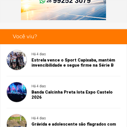
Você viu?
Há 4 dias
Estrela vence o Sport Capixaba, mantém
invencibilidade e segue firme na Série B
Há 4 dias
Banda Calcinha Preta lota Expo Castelo
2026
Há 4 dias
Grávida e adolescente são flagrados com