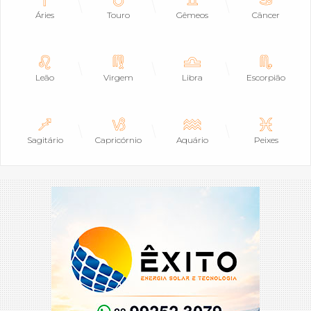
Áries
Touro
Gêmeos
Câncer
Leão
Virgem
Libra
Escorpião
Sagitário
Capricórnio
Aquário
Peixes