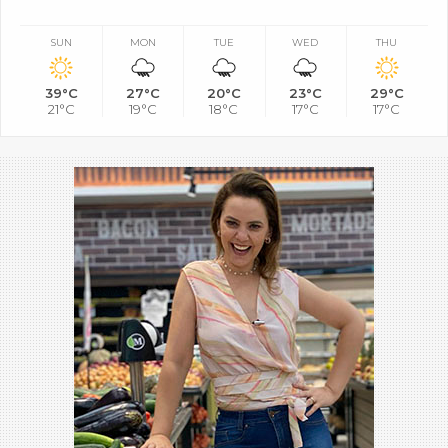
SUN
MON
TUE
WED
THU
39°C
27°C
20°C
23°C
29°C
21°C
19°C
18°C
17°C
17°C