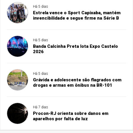
Há 5 dias
Estrela vence o Sport Capixaba, mantém
invencibilidade e segue firme na Série B
Há 5 dias
Banda Calcinha Preta lota Expo Castelo
2026
Há 5 dias
Grávida e adolescente são flagrados com
drogas e armas em ônibus na BR-101
Há 7 dias
Procon-RJ orienta sobre danos em
aparelhos por falta de luz