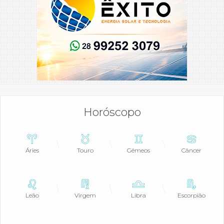
Horóscopo
Áries
Touro
Gêmeos
Câncer
Leão
Virgem
Libra
Escorpião