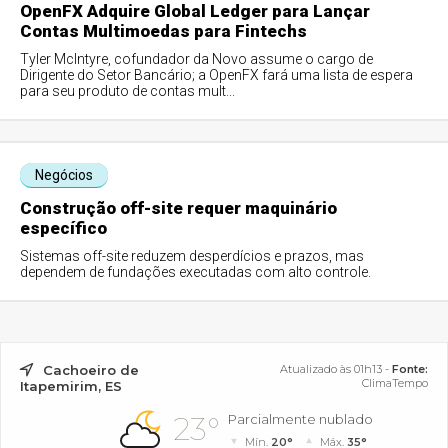
OpenFX Adquire Global Ledger para Lançar
Contas Multimoedas para Fintechs
Tyler McIntyre, cofundador da Novo assume o cargo de
Dirigente do Setor Bancário; a OpenFX fará uma lista de espera
para seu produto de contas mult...
Negócios
Construção off-site requer maquinário
específico
Sistemas off-site reduzem desperdícios e prazos, mas
dependem de fundações executadas com alto controle.
Cachoeiro de
Atualizado às 01h13 -
Fonte:
ClimaTempo
Itapemirim, ES
23°
Parcialmente nublado
Mín.
20°
Máx.
35°