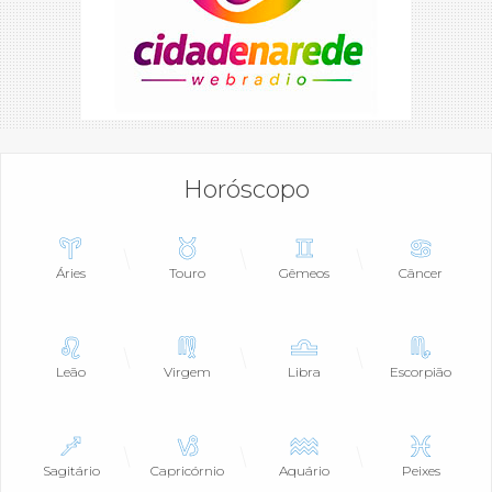
Horóscopo
Áries
Touro
Gêmeos
Câncer
Leão
Virgem
Libra
Escorpião
Sagitário
Capricórnio
Aquário
Peixes