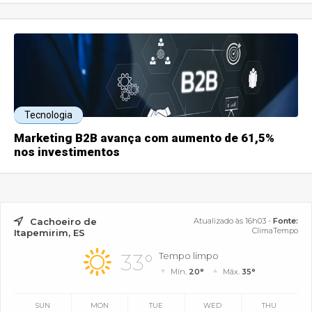
Tecnologia
Marketing B2B avança com aumento de 61,5%
nos investimentos
Cachoeiro de
Atualizado às 16h03 -
Fonte:
ClimaTempo
Itapemirim, ES
33°
Tempo limpo
Mín.
20°
Máx.
35°
SUN
MON
TUE
WED
THU