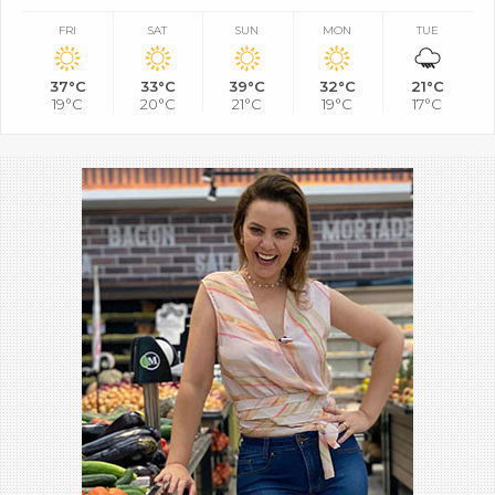
FRI
SAT
SUN
MON
TUE
37°C
33°C
39°C
32°C
21°C
19°C
20°C
21°C
19°C
17°C