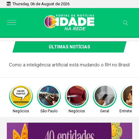
Thursday, 06 de August de 2026
ÚLTIMAS NOTÍCIAS
Licenciamento é obrigatório para placas de final 3 e 4 em
agosto; veja calendário
Negócios
São Paulo
Negócios
Geral
Entretenim