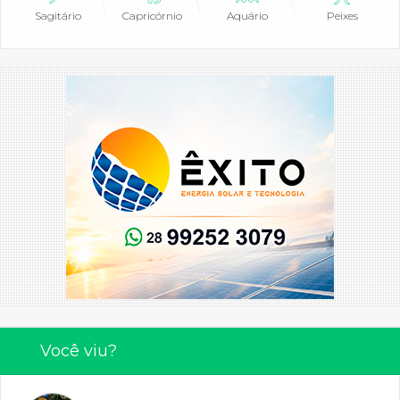
Sagitário
Capricórnio
Aquário
Peixes
Você viu?