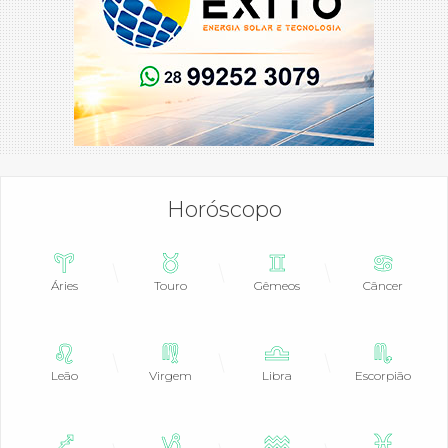
Horóscopo
Áries
Touro
Gêmeos
Câncer
Leão
Virgem
Libra
Escorpião