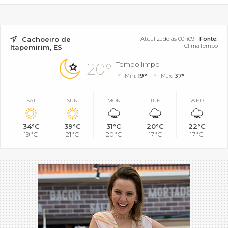
Cachoeiro de
Atualizado às 00h09 -
Fonte:
ClimaTempo
Itapemirim, ES
20°
Tempo limpo
Mín.
19°
Máx.
37°
SAT
SUN
MON
TUE
WED
34°C
39°C
31°C
20°C
22°C
19°C
21°C
20°C
17°C
17°C