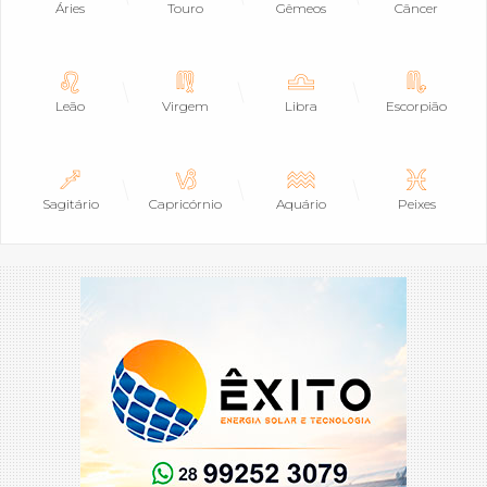
Áries
Touro
Gêmeos
Câncer
Leão
Virgem
Libra
Escorpião
Sagitário
Capricórnio
Aquário
Peixes