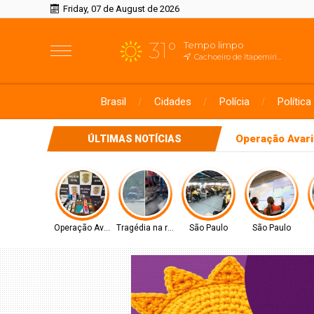
Friday, 07 de August de 2026
31°
Tempo limpo
Cachoeiro de Itapemirim, ES
Brasil
Cidades
Polícia
Política
Tragédia na rodovi
ÚLTIMAS NOTÍCIAS
Operação Avaritia
Tragédia na rodovia
São Paulo
São Paulo