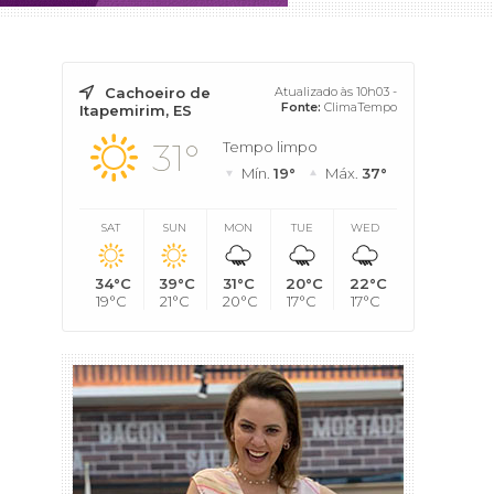
Cachoeiro de
Atualizado às 10h03 -
Fonte:
ClimaTempo
Itapemirim, ES
31°
Tempo limpo
Mín.
19°
Máx.
37°
SAT
SUN
MON
TUE
WED
34°C
39°C
31°C
20°C
22°C
19°C
21°C
20°C
17°C
17°C