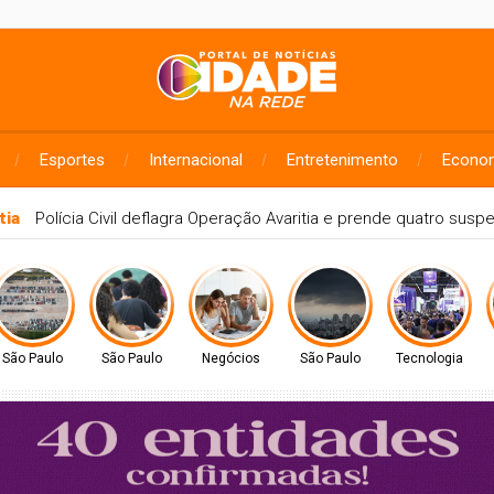
Esportes
Internacional
Entretenimento
Econo
a
Jovem de 18 anos morre após perder o controle da moto na B
São Paulo
São Paulo
Negócios
São Paulo
Tecnologia