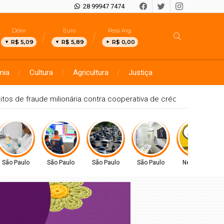
28 99947 7474
Dólar
Euro
Peso Arg.
R$ 5,09
R$ 5,89
R$ 0,00
mia
Cultura
Agricultura
Justiça
R-393, em Muqui
São Paulo
São Paulo
São Paulo
São Paulo
Negócios