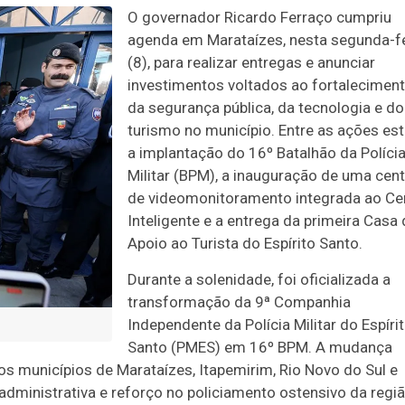
O governador Ricardo Ferraço cumpriu
agenda em Marataízes, nesta segunda-fe
(8), para realizar entregas e anunciar
investimentos voltados ao fortalecimen
da segurança pública, da tecnologia e do
turismo no município. Entre as ações es
a implantação do 16º Batalhão da Políci
Militar (BPM), a inauguração de uma cent
de videomonitoramento integrada ao Ce
Inteligente e a entrega da primeira Casa
Apoio ao Turista do Espírito Santo.
Durante a solenidade, foi oficializada a
transformação da 9ª Companhia
Independente da Polícia Militar do Espíri
Santo (PMES) em 16º BPM. A mudança
s municípios de Marataízes, Itapemirim, Rio Novo do Sul e
dministrativa e reforço no policiamento ostensivo da regiã