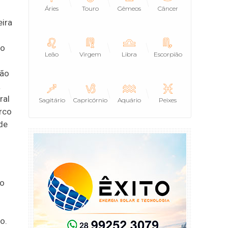
Áries
Touro
Gêmeos
Câncer
ira
to
Leão
Virgem
Libra
Escorpião
tão
a
ral
Sagitário
Capricórnio
Aquário
Peixes
rco
 de
to
o.