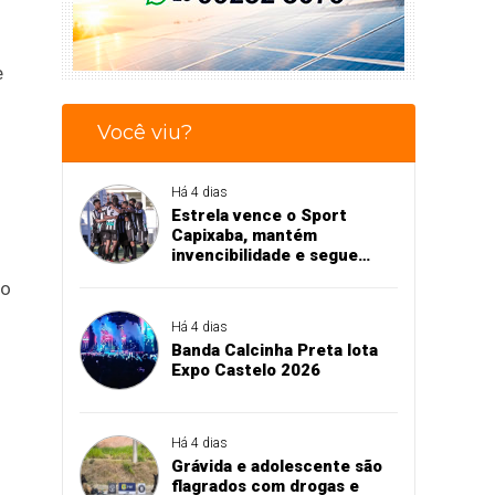
e
Você viu?
Há 4 dias
Estrela vence o Sport
Capixaba, mantém
invencibilidade e segue
firme na Série B
do
Há 4 dias
Banda Calcinha Preta lota
Expo Castelo 2026
Há 4 dias
Grávida e adolescente são
flagrados com drogas e