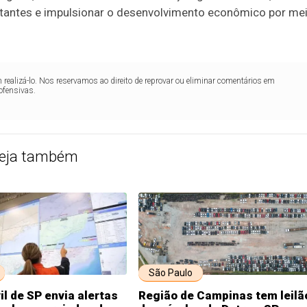
sitantes e impulsionar o desenvolvimento econômico por me
realizá-lo. Nos reservamos ao direito de reprovar ou eliminar comentários em
ofensivas.
eja também
São Paulo
il de SP envia alertas
Região de Campinas tem leilã