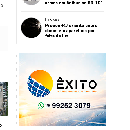
armas em ônibus na BR-101
io
Há 6 dias
Procon-RJ orienta sobre
danos em aparelhos por
falta de luz
o