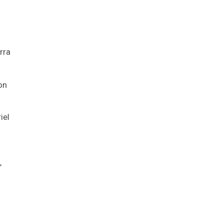
rra
on
iel
,