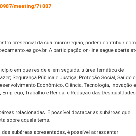
/70987/meeting/71007
tro presencial da sua microrregião, podem contribuir com
camento.es.gov.br. A participação on-line segue aberta at
nicípio em que reside e, em seguida, a área temática de
Lazer; Segurança Pública e Justiça; Proteção Social, Saúde e
Desenvolvimento Econômico, Ciência, Tecnologia, Inovação e
ra; Emprego, Trabalho e Renda; e Redução das Desigualdades
báreas relacionadas. É possível destacar as subáreas que
sta sobre aquele tema.
as subáreas apresentadas, é possível acrescentar