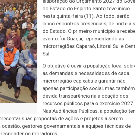
elaboração do Orçamento 2027 do Gov
do Estado do Espírito Santo teve início
nesta quinta-feira (11). Ao todo, serão
cinco encontros presenciais, de norte a s
do Estado. O primeiro município a recebe
evento foi Guaçuí, representando as
microrregiões Caparaó, Litoral Sul e Cent
Sul.
O objetivo é ouvir a população local sobr
as demandas e necessidades de cada
microrregião capixaba e garantir não
apenas participação social, mas também
devida transparência na alocação dos
recursos públicos para o exercício 2027.
Nas Audiências Públicas, a população t
apresentar suas propostas de ações e projetos a serem
ocasião, gestores governamentais e equipes técnicas de
a responder os moradores.