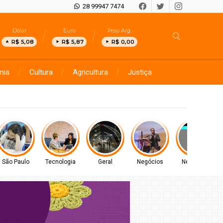
28 99947 7474
Dólar
Euro
Peso Arg.
R$ 5,08
R$ 5,87
R$ 0,00
mia
Cultura
Agricultura
Justiça
São Paulo
Tecnologia
Geral
Negócios
Negócios