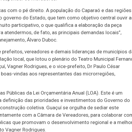
cas com o pé direito. A população do Caparaó e das regiões
o governo do Estado, que tem como objetivo central ouvir a
to participativo, o que qualifica a elaboração da peça
 atendermos, de fato, as principais demandas locais”,
anejamento, Álvaro Duboc.
 prefeitos, vereadores e demais lideranças de municípios 
ação local, que lotou o plenário do Teatro Municipal Ferna
çuí, Vagner Rodrigues, e o vice-prefeito, Dr Paulo César
oas-vindas aos representantes das microrregiões,
s Públicas da Lei Orçamentária Anual (LOA). Este é um
a definição das prioridades e investimentos do Governo do
onstrução coletiva. Guaçuí se orgulha de sediar este
juntamente com a Câmara de Vereadores, para colaborar co
blicas que promovam o desenvolvimento regional e a melho
ito Vagner Rodrigues.