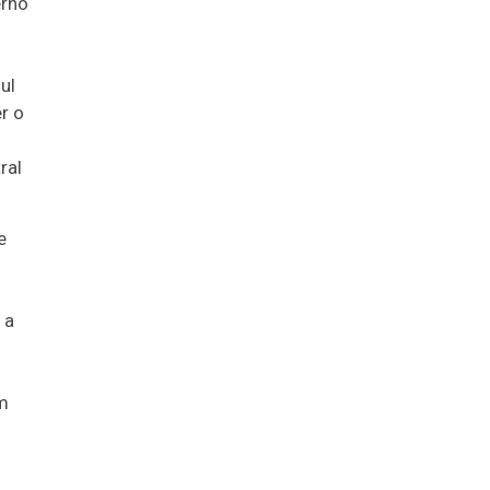
erno
ul
r o
ral
e
 a
em