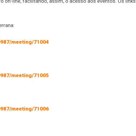
ro on-line, facilitando, assim, o acesso aos eventos. Os links
errana:
70987/meeting/71004
70987/meeting/71005
70987/meeting/71006