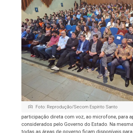
Foto: Reprodução/Secom Espírito Santo
participação direta com voz, ao microfone, para 
considerados pelo Governo do Estado. Na mesma 
todas as áreas de governo ficam disponíveis par