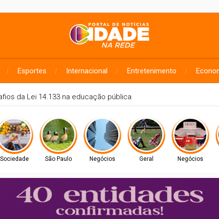
Esportes
Internacional
Entretenimento
Econo
sulta para Hipertensão Arterial Pulmonar
Sociedade
São Paulo
Negócios
Geral
Negócios