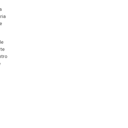
a
ria
e
de
ste
ntro
e