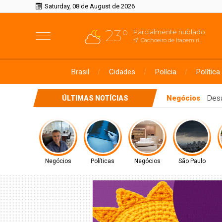
Saturday, 08 de August de 2026
23°
Parcialmente nublado
Cachoeiro de Itapemirim, ES
Brasil
Cidades
Polícia
Política
Políticas
CONITEC abre con
ÚLTIMAS NOTÍCIAS
Negócios
Políticas
Negócios
São Paulo