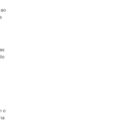
 ao
s
das
ndo
m o
ria