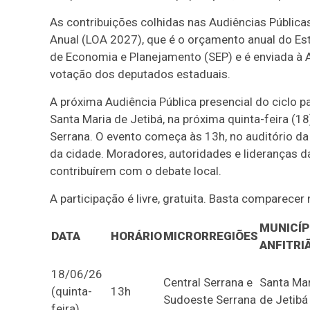
As contribuições colhidas nas Audiências Pública
Anual (LOA 2027), que é o orçamento anual do Est
de Economia e Planejamento (SEP) e é enviada à As
votação dos deputados estaduais.
A próxima Audiência Pública presencial do ciclo
Santa Maria de Jetibá, na próxima quinta-feira (1
Serrana. O evento começa às 13h, no auditório da 
da cidade. Moradores, autoridades e lideranças
contribuírem com o debate local.
A participação é livre, gratuita. Basta comparece
MUNICÍP
DATA
HORÁRIO
MICRORREGIÕES
ANFITRI
18/06/26
Central Serrana e
Santa Mar
(quinta-
13h
Sudoeste Serrana
de Jetibá
feira)