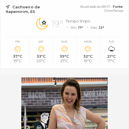
Cachoeiro de
Atualizado às 00h17 -
Fonte:
ClimaTempo
Itapemirim, ES
19°
Tempo limpo
Mín.
17°
Máx.
33°
FRI
SAT
SUN
MON
TUE
37°C
33°C
39°C
32°C
21°C
19°C
20°C
21°C
19°C
17°C