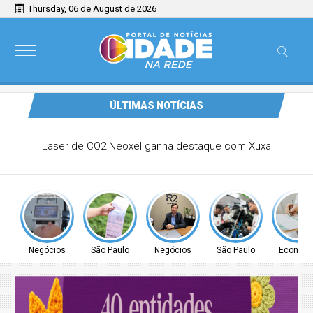
Thursday, 06 de August de 2026
ÚLTIMAS NOTÍCIAS
Comunidade de Guarulhos recebe atendimento para
regularização de débitos de água nesta sexta (7) e sábado
(8)
Negócios
São Paulo
Negócios
São Paulo
Econom