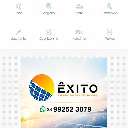
Leão
Virgem
Libra
Escorpião
Sagitário
Capricórnio
Aquário
Peixes