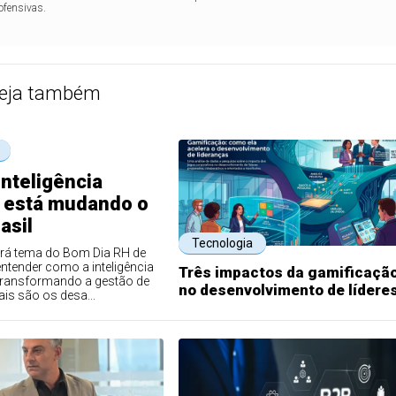
ofensivas.
eja também
nteligência
al está mudando o
asil
Tecnologia
rá tema do Bom Dia RH de
ntender como a inteligência
Três impactos da gamificaçã
tá transformando a gestão de
no desenvolvimento de lídere
is são os desa...