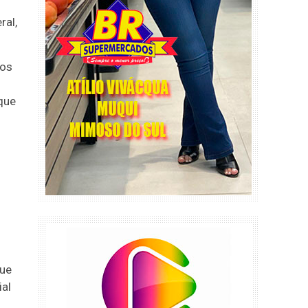
ral,
los
que
que
ial