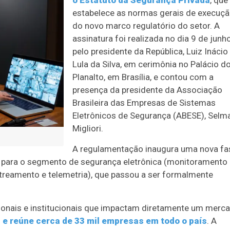
o
Estatuto da Segurança Privada
, que
estabelece as normas gerais de execuç
do novo marco regulatório do setor. A
assinatura foi realizada no dia 9 de junh
pelo presidente da República, Luiz Inácio
Lula da Silva, em cerimônia no Palácio d
Planalto, em Brasília, e contou com a
presença da presidente da Associação
Brasileira das Empresas de Sistemas
Eletrônicos de Segurança (ABESE), Selm
Migliori.
A regulamentação inaugura uma nova fa
te para o segmento de segurança eletrônica (monitoramento
treamento e telemetria), que passou a ser formalmente
ionais e institucionais que impactam diretamente um merc
 e reúne cerca de 33 mil empresas em todo o país
. A