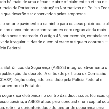
ciado há mais de uma década e abre oficialmente a etapa de
 meio de Portarias e Instruções Normativas da Polícia Fede
is que deverão ser observados pelas empresas.
s o setor e pavimenta o caminho para os seus próximos cic
do aos consumidores/contratantes com regras ainda mais
ridos nesse mercado. O artigo 48, por exemplo, estabelece 
ivada irregular — desde quem oferece até quem contrata —
cia Federal.
s Eletrônicos de Segurança (ABESE) integrou ativamente o
a publicação do decreto. A entidade participa da Comissão
CASP), órgão colegiado presidido pela Polícia Federal e
bramentos do Estatuto.
 segurança eletrônica no centro das discussões técnicas 
Nesse cenário, a ABESE atuou para conquistar um capital soc
ca; retirar a obrigatoriedade do gestor de segurança para