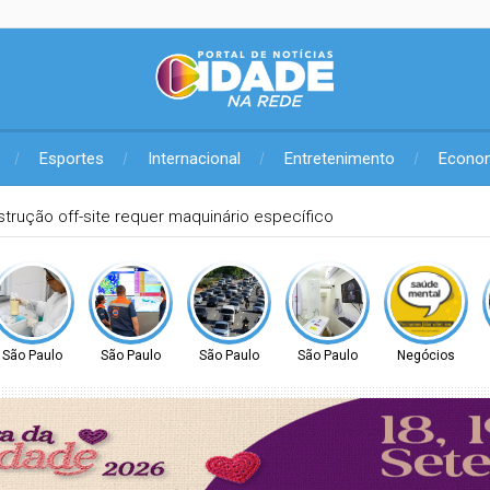
Esportes
Internacional
Entretenimento
Econo
ão Paulista Seriado: confira o edital da edição de 2026
São Paulo
São Paulo
São Paulo
São Paulo
Negócios