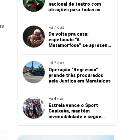
nacional de teatro com
atrações para todas as
idades
as
Há 7 dias
De volta pra casa:
espetáculo “A
Metamorfose” se apresenta
em Cachoeiro
Há 7 dias
Operação “Regressio”
prende três procurados
pela Justiça em Marataízes
Há 4 dias
Estrela vence o Sport
Capixaba, mantém
invencibilidade e segue
firme na Série B