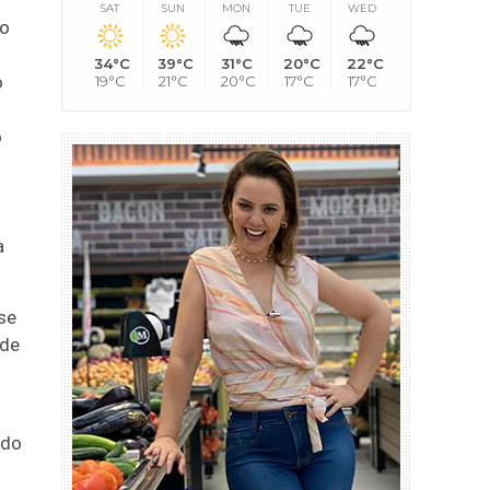
SAT
SUN
MON
TUE
WED
ão
34°C
39°C
31°C
20°C
22°C
o
19°C
21°C
20°C
17°C
17°C
o
a
se
 de
ado