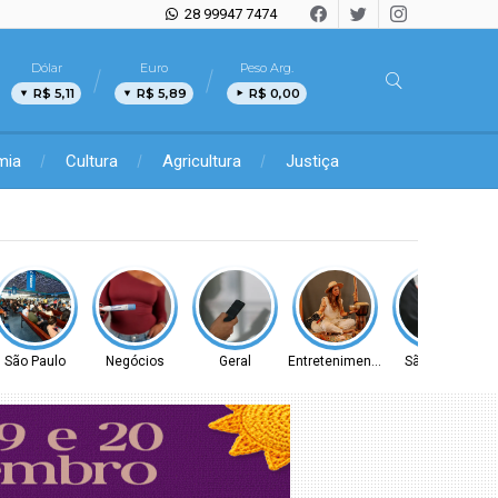
28 99947 7474
Dólar
Euro
Peso Arg.
R$ 5,11
R$ 5,89
R$ 0,00
mia
Cultura
Agricultura
Justiça
São Paulo
Negócios
Geral
Entretenimento
São Paulo