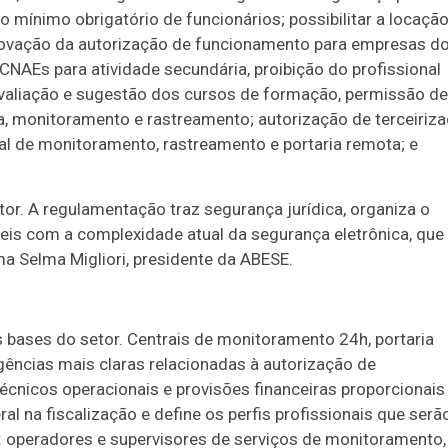
o mínimo obrigatório de funcionários; possibilitar a locaçã
enovação da autorização de funcionamento para empresas d
NAEs para atividade secundária, proibição do profissional
, avaliação e sugestão dos cursos de formação, permissão de
ta, monitoramento e rastreamento; autorização de terceiriz
ral de monitoramento, rastreamento e portaria remota; e
tor. A regulamentação traz segurança jurídica, organiza o
is com a complexidade atual da segurança eletrônica, que
ma Selma Migliori, presidente da ABESE.
bases do setor. Centrais de monitoramento 24h, portaria
ências mais claras relacionadas à autorização de
técnicos operacionais e provisões financeiras proporcionais
ral na fiscalização e define os perfis profissionais que serã
: operadores e supervisores de serviços de monitoramento,