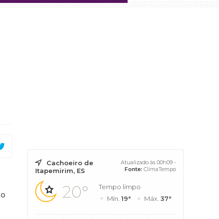
Cachoeiro de
Atualizado às 00h09 -
Fonte:
ClimaTempo
Itapemirim, ES
20°
Tempo limpo
to
Mín.
19°
Máx.
37°