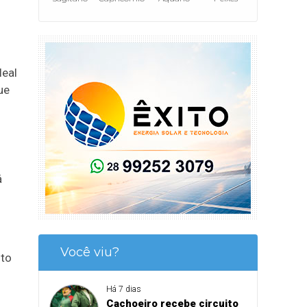
leal
ue
á
Você viu?
ito
Há 7 dias
Cachoeiro recebe circuito