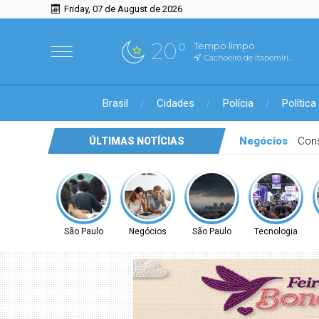
Friday, 07 de August de 2026
20°
Tempo limpo
Cachoeiro de Itapemirim, ES
Brasil
Cidades
Polícia
Política
São Paulo
Prov
ÚLTIMAS NOTÍCIAS
São Paulo
Negócios
São Paulo
Tecnologia