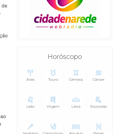
o de
o
ação
Horóscopo
Áries
Touro
Gêmeos
Câncer
Leão
Virgem
Libra
Escorpião
 ao
o
Sagitário
Capricórnio
Aquário
Peixes