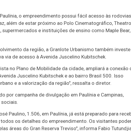
Paulínia, o empreendimento possui fácil acesso às rodovia
az, além de estar próximo ao Polo Cinematográfico, Theatr
is, supermercados e instituições de ensino como Maple Bear,
nvolvimento da região, a Granlote Urbanismo também invest
va via de acesso à Avenida Juscelino Kubitschek.
vista no Plano de Mobilidade da cidade, ampliará a conexão 
enida Juscelino Kubitschek e ao bairro Brasil 500. Isso
no e a valorização da região", ressalta o diretor.
do por campanha de divulgação em Paulínia e Campinas,
 sociais.
é Paulino, 1.506, em Paulínia, já está preparado para rece
r todos os detalhes do empreendimento. Os visitantes pode
elas áreas do Gran Reserva Treviso", informa Fabio Tutundji