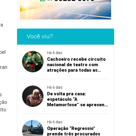
ra
Você viu?
pel
Há 6 dias
Cachoeiro recebe circuito
nacional de teatro com
Gran
atrações para todas as
idades
Há 6 dias
De volta pra casa:
s
espetáculo “A
ção
Metamorfose” se apresenta
lto
em Cachoeiro
Há 6 dias
Operação “Regressio”
prende três procurados