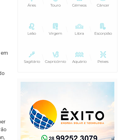
Áries
Touro
Gêmeos
Câncer
s
o
Leão
Virgem
Libra
Escorpião
e em
Sagitário
Capricórnio
Aquário
Peixes
do
ber
rão
an,