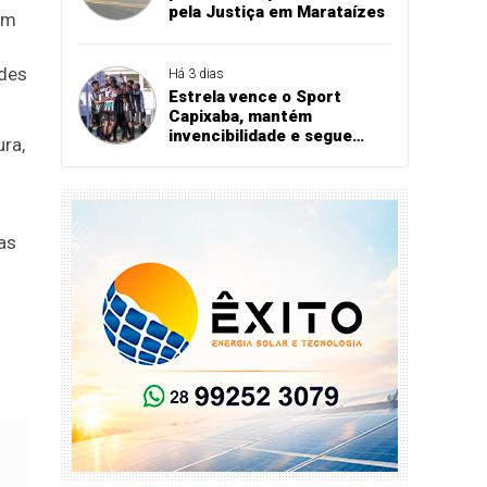
pela Justiça em Marataízes
em
ades
Há 3 dias
Estrela vence o Sport
Capixaba, mantém
invencibilidade e segue
ra,
firme na Série B
as