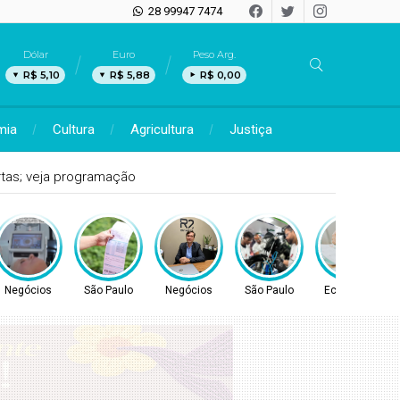
28 99947 7474
Dólar
Euro
Peso Arg.
R$ 5,10
R$ 5,88
R$ 0,00
mia
Cultura
Agricultura
Justiça
ertas; veja programação
Negócios
São Paulo
Negócios
São Paulo
Economia