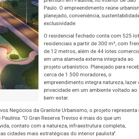
premium em Paulínia, no interior de São
Paulo. O empreendimento reúne urbani
planejado, conveniência, sustentabilidad
exclusividade.
O residencial fechado conta com 525 lo
residenciais a partir de 300 m², com fre
de 12 metros, além de 44 lotes comerci
em uma alameda externa integrada ao
projeto urbanístico. Planejado para rece
cerca de 1.500 moradores, o
empreendimento integra natureza, lazer 
privacidade em um ambiente voltado ao
bem-estar.
vos Negócios da Granlote Urbanismo, o projeto representa
aulínia. "O Gran Reserva Treviso é mais do que um
ida, contato com a natureza, infraestrutura completa,
s cidades mais estratégicas do interior paulista".