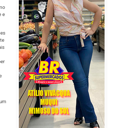
smo
e e
tes
nte
ais
ber
e
 um