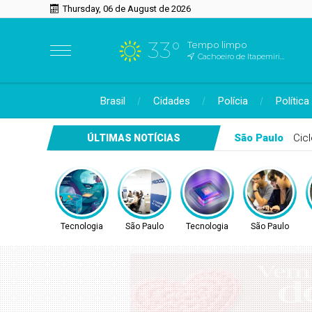
Thursday, 06 de August de 2026
33°
Tempo limpo
Cachoeiro de Itapemirim, ES
Brasil
Cidades
Polícia
Política
São Paulo
Cic
ÚLTIMAS NOTÍCIAS
Tecnologia
São Paulo
Tecnologia
São Paulo