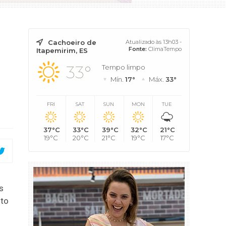
Cachoeiro de
Atualizado às 13h03 -
Fonte:
ClimaTempo
Itapemirim, ES
33°
Tempo limpo
Mín.
17°
Máx.
33°
FRI
SAT
SUN
MON
TUE
37°C
33°C
39°C
32°C
21°C
19°C
20°C
21°C
19°C
17°C
s
nto