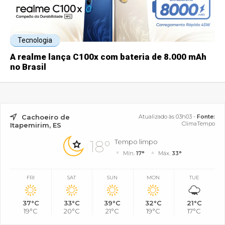
Tecnologia
A realme lança C100x com bateria de 8.000 mAh
no Brasil
Cachoeiro de
Atualizado às 03h03 -
Fonte:
ClimaTempo
Itapemirim, ES
18°
Tempo limpo
Mín.
17°
Máx.
33°
FRI
SAT
SUN
MON
TUE
37°C
33°C
39°C
32°C
21°C
19°C
20°C
21°C
19°C
17°C