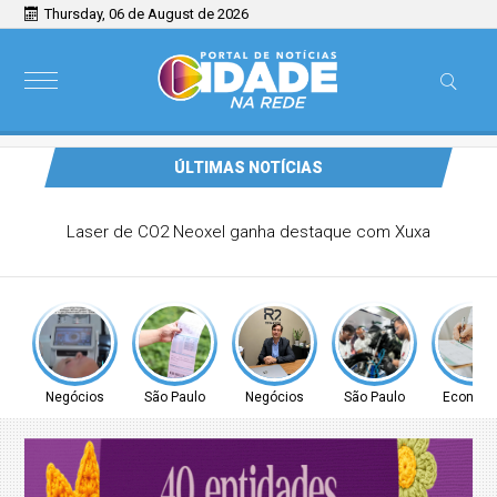
Thursday, 06 de August de 2026
ÚLTIMAS NOTÍCIAS
Comunidade de Guarulhos recebe atendimento para
regularização de débitos de água nesta sexta (7) e sábado
(8)
Negócios
São Paulo
Negócios
São Paulo
Econom