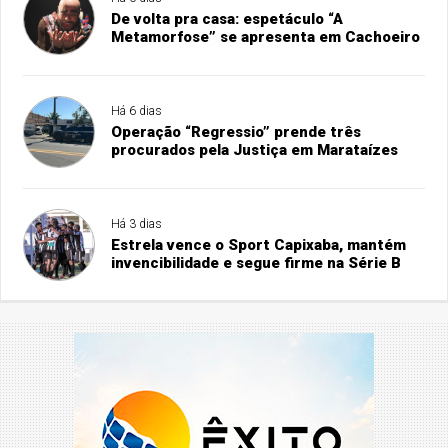
De volta pra casa: espetáculo “A
Metamorfose” se apresenta em Cachoeiro
Há 6 dias
Operação “Regressio” prende três
procurados pela Justiça em Marataízes
Há 3 dias
Estrela vence o Sport Capixaba, mantém
invencibilidade e segue firme na Série B