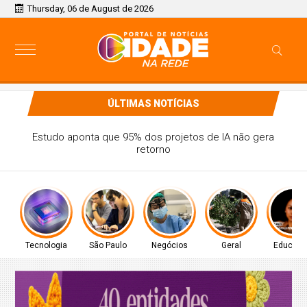
Thursday, 06 de August de 2026
ÚLTIMAS NOTÍCIAS
Conheça as 12 plataformas digitais gratuitas utilizadas na
rede pública de SP para reforçar a aprendizagem
Tecnologia
São Paulo
Negócios
Geral
Educaç