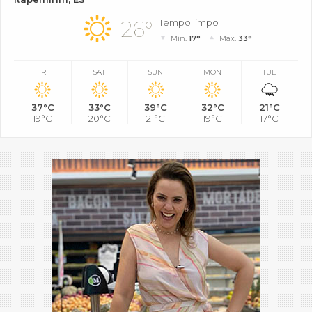
26°
Tempo limpo
Mín.
17°
Máx.
33°
FRI
SAT
SUN
MON
TUE
37°C
33°C
39°C
32°C
21°C
19°C
20°C
21°C
19°C
17°C