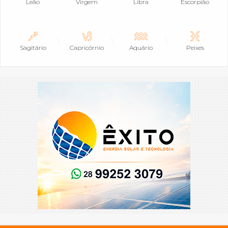
Leão
Virgem
Libra
Escorpião
Sagitário
Capricórnio
Aquário
Peixes