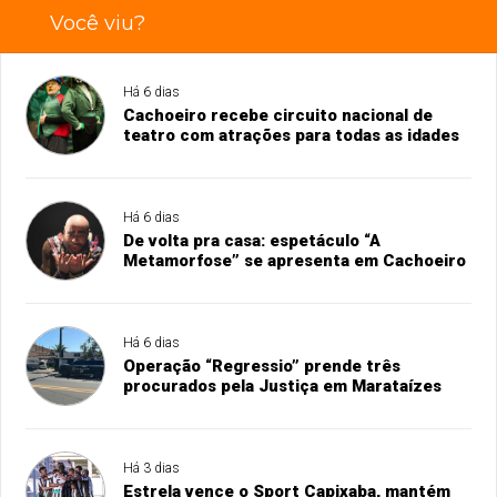
Você viu?
Há 6 dias
Cachoeiro recebe circuito nacional de
teatro com atrações para todas as idades
Há 6 dias
De volta pra casa: espetáculo “A
Metamorfose” se apresenta em Cachoeiro
Há 6 dias
Operação “Regressio” prende três
procurados pela Justiça em Marataízes
Há 3 dias
Estrela vence o Sport Capixaba, mantém