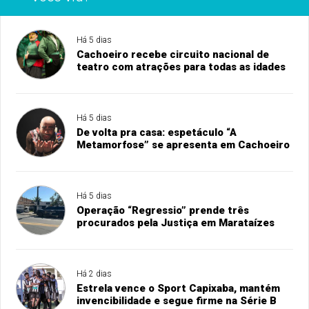
Há 5 dias
Cachoeiro recebe circuito nacional de
teatro com atrações para todas as idades
Há 5 dias
De volta pra casa: espetáculo “A
Metamorfose” se apresenta em Cachoeiro
Há 5 dias
Operação “Regressio” prende três
procurados pela Justiça em Marataízes
Há 2 dias
Estrela vence o Sport Capixaba, mantém
invencibilidade e segue firme na Série B