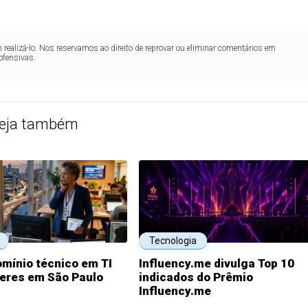
realizá-lo. Nos reservamos ao direito de reprovar ou eliminar comentários em
ofensivas.
eja também
Tecnologia
omínio técnico em TI
Influency.me divulga Top 10
deres em São Paulo
indicados do Prêmio
Influency.me