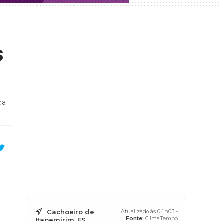
s
da
Cachoeiro de
Atualizado às 04h03 -
Fonte:
ClimaTempo
Itapemirim, ES