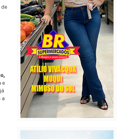
 de
o,
a e
já
 a