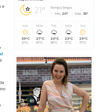
s e
21°
Tempo limpo
Mín.
20°
Máx.
35°
SUN
MON
TUE
WED
THU
39°C
27°C
20°C
23°C
29°C
21°C
19°C
18°C
17°C
17°C
e
al
.
as
da
ino
.
s