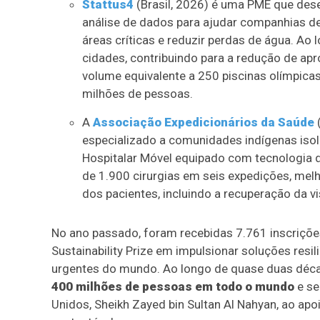
Stattus4
(Brasil, 2026) é uma PME que desen
análise de dados para ajudar companhias de
áreas críticas e reduzir perdas de água. Ao
cidades, contribuindo para a redução de ap
volume equivalente a 250 piscinas olímpicas
milhões de pessoas.
A
Associação Expedicionários da Saúde
(
especializado a comunidades indígenas iso
Hospitalar Móvel equipado com tecnologia d
de 1.900 cirurgias em seis expedições, melh
dos pacientes, incluindo a recuperação da vi
No ano passado, foram recebidas 7.761 inscrições
Sustainability Prize em impulsionar soluções resi
urgentes do mundo. Ao longo de quase duas déc
400 milhões de pessoas em todo o mundo
e se
Unidos, Sheikh Zayed bin Sultan Al Nahyan, ao ap