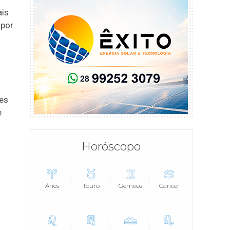
ais
 por
.
es
e
Horóscopo
Áries
Touro
Gêmeos
Câncer