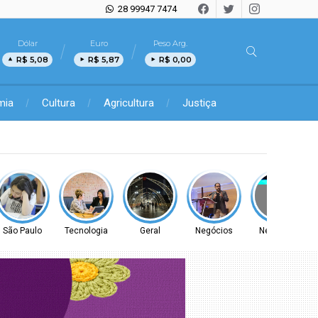
28 99947 7474
Dólar
Euro
Peso Arg.
R$ 5,08
R$ 5,87
R$ 0,00
mia
Cultura
Agricultura
Justiça
São Paulo
Tecnologia
Geral
Negócios
Negócios