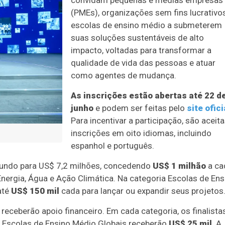
convidam pequenas e médias empresas
(PMEs), organizações sem fins lucrativo
escolas de ensino médio a submeterem
suas soluções sustentáveis de alto
impacto, voltadas para transformar a
qualidade de vida das pessoas e atuar
como agentes de mudança.
As inscrições estão abertas até 22 d
junho
e podem ser feitas pelo
site ofici
Para incentivar a participação, são aceit
inscrições em oito idiomas, incluindo
espanhol e português.
fundo para US$ 7,2 milhões, concedendo
US$ 1 milhão
a ca
nergia, Água e Ação Climática. Na categoria Escolas de Ens
até
US$ 150 mil
cada para lançar ou expandir seus projetos
 receberão apoio financeiro. Em cada categoria, os finalista
a Escolas de Ensino Médio Globais receberão
US$ 25 mil
. A