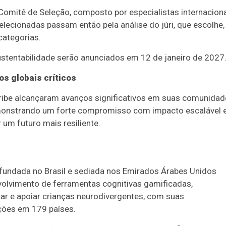
Comitê de Seleção, composto por especialistas internacion
lecionadas passam então pela análise do júri, que escolhe,
categorias.
ustentabilidade serão anunciados em 12 de janeiro de 2027
s globais críticos
ribe alcançaram avanços significativos em suas comunidad
emonstrando um forte compromisso com impacto escalável 
m futuro mais resiliente.
fundada no Brasil e sediada nos Emirados Árabes Unidos
nvolvimento de ferramentas cognitivas gamificadas,
aliar e apoiar crianças neurodivergentes, com suas
ções em 179 países.