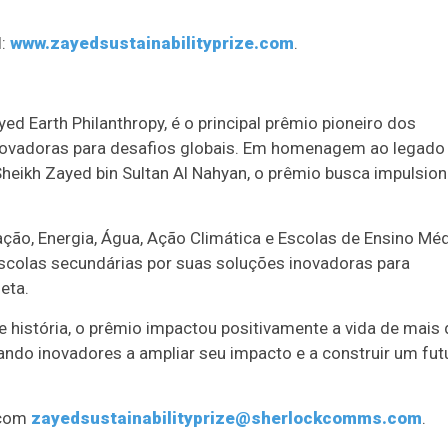
l:
www.zayedsustainabilityprize.com
.
ed Earth Philanthropy, é o principal prêmio pioneiro dos
novadoras para desafios globais. Em homenagem ao legado 
eikh Zayed bin Sultan Al Nahyan, o prêmio busca impulsion
.
ção, Energia, Água, Ação Climática e Escolas de Ensino Mé
scolas secundárias por suas soluções inovadoras para
eta.
história, o prêmio impactou positivamente a vida de mais 
ndo inovadores a ampliar seu impacto e a construir um fut
 com
zayedsustainabilityprize@sherlockcomms.com
.