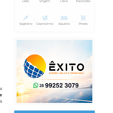
Leão
Virgem
Libra
Escorpião
Sagitário
Capricórnio
Aquário
Peixes
is
e
es