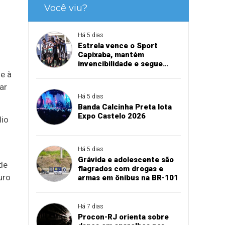
Você viu?
Há 5 dias
Estrela vence o Sport
Capixaba, mantém
invencibilidade e segue
firme na Série B
e à
ar
Há 5 dias
Banda Calcinha Preta lota
Expo Castelo 2026
dio
Há 5 dias
Grávida e adolescente são
de
flagrados com drogas e
uro
armas em ônibus na BR-101
Há 7 dias
Procon-RJ orienta sobre