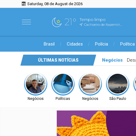
Saturday, 08 de August de 2026
21°
Tempo limpo
Cachoeiro de Itapemirim, ES
Brasil
Cidades
Polícia
Política
Políticas
CONI
ÚLTIMAS NOTÍCIAS
Negócios
Políticas
Negócios
São Paulo