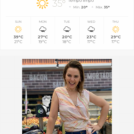
35°
Tempo limpo
Mín.
20°
Máx.
35°
SUN
MON
TUE
WED
THU
39°C
27°C
20°C
23°C
29°C
21°C
19°C
18°C
17°C
17°C