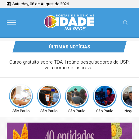
Saturday, 08 de August de 2026
ÚLTIMAS NOTÍCIAS
Sem tempo de ir ao Poupatempo? Veja estações de
Metrô com totens de autoatendimento
São Paulo
São Paulo
São Paulo
São Paulo
Negócio