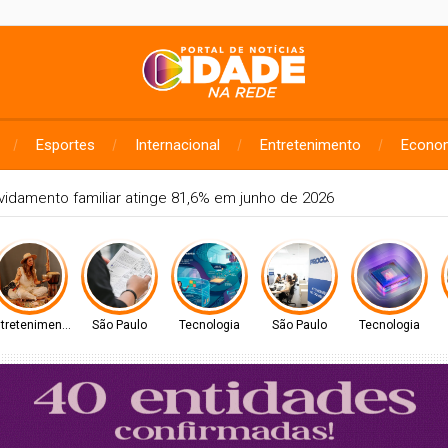
Esportes
Internacional
Entretenimento
Econo
lone: veja regiões com previsão de ventos fortes no estado de S
tretenimento
São Paulo
Tecnologia
São Paulo
Tecnologia