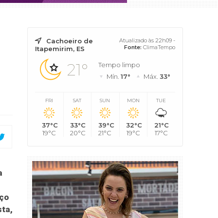
Cachoeiro de
Atualizado às 22h09 -
Fonte:
ClimaTempo
Itapemirim, ES
21°
Tempo limpo
Mín.
17°
Máx.
33°
FRI
SAT
SUN
MON
TUE
37°C
33°C
39°C
32°C
21°C
19°C
20°C
21°C
19°C
17°C
a
aço
sta,