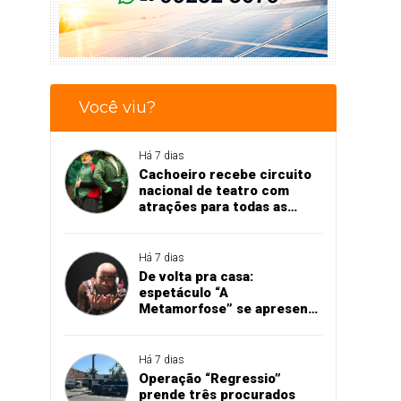
Você viu?
Há 7 dias
Cachoeiro recebe circuito
nacional de teatro com
atrações para todas as
idades
Há 7 dias
De volta pra casa:
espetáculo “A
Metamorfose” se apresenta
em Cachoeiro
Há 7 dias
Operação “Regressio”
prende três procurados