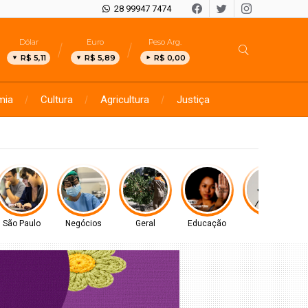
28 99947 7474
Dólar
Euro
Peso Arg.
R$ 5,11
R$ 5,89
R$ 0,00
mia
Cultura
Agricultura
Justiça
P e saiba como se proteger
São Paulo
Negócios
Geral
Educação
Geral