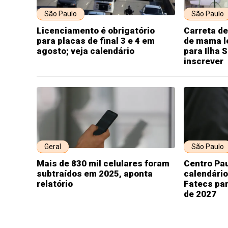
São Paulo
São Paulo
Licenciamento é obrigatório
Carreta d
para placas de final 3 e 4 em
de mama l
agosto; veja calendário
para Ilha 
inscrever
Geral
São Paulo
Mais de 830 mil celulares foram
Centro Pau
subtraídos em 2025, aponta
calendário
relatório
Fatecs par
de 2027