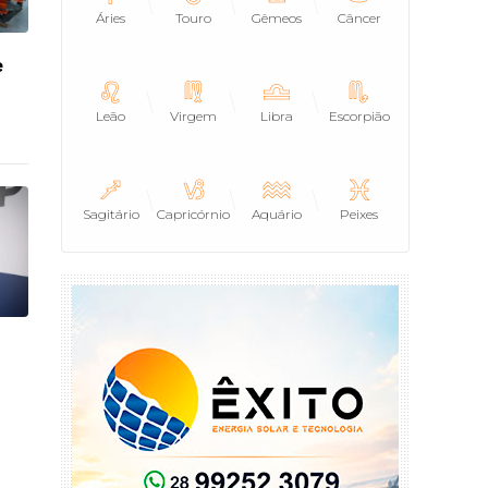
Áries
Touro
Gêmeos
Câncer
e
Leão
Virgem
Libra
Escorpião
Sagitário
Capricórnio
Aquário
Peixes