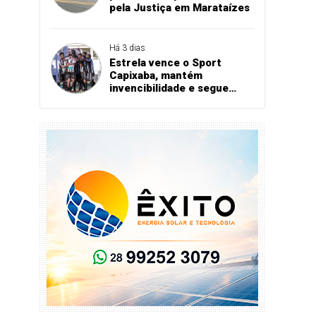
pela Justiça em Marataízes
Há 3 dias
Estrela vence o Sport
Capixaba, mantém
invencibilidade e segue
firme na Série B