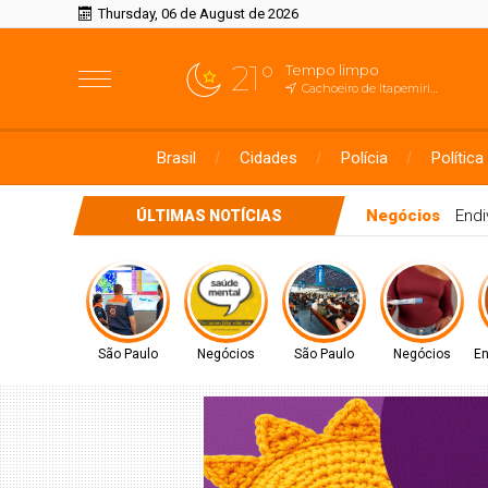
Thursday, 06 de August de 2026
21°
Tempo limpo
Cachoeiro de Itapemirim, ES
Brasil
Cidades
Polícia
Política
São Paulo
Cic
ÚLTIMAS NOTÍCIAS
São Paulo
Negócios
São Paulo
Negócios
En