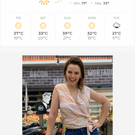
Mín.
17°
Máx.
33°
FRI
SAT
SUN
MON
TUE
37°C
33°C
39°C
32°C
21°C
19°C
20°C
21°C
19°C
17°C