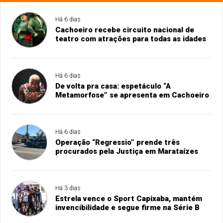
Há 6 dias
Cachoeiro recebe circuito nacional de
teatro com atrações para todas as idades
Há 6 dias
De volta pra casa: espetáculo “A
Metamorfose” se apresenta em Cachoeiro
Há 6 dias
Operação “Regressio” prende três
procurados pela Justiça em Marataízes
Há 3 dias
Estrela vence o Sport Capixaba, mantém
invencibilidade e segue firme na Série B