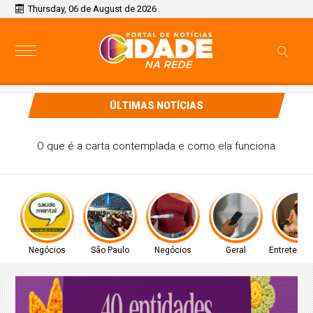
Thursday, 06 de August de 2026
ÚLTIMAS NOTÍCIAS
Carreta de prevenção do câncer de mama leva exames
gratuitos para Ilha Solteira; veja como se inscrever
Negócios
São Paulo
Negócios
Geral
Entretenim