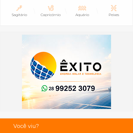
Sagitário
Capricórnio
Aquário
Peixes
Você viu?