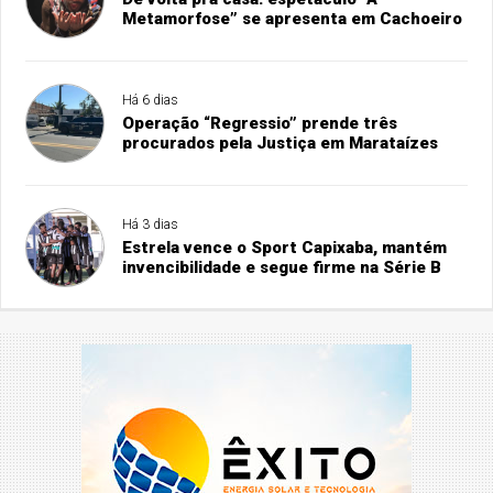
Metamorfose” se apresenta em Cachoeiro
Há 6 dias
Operação “Regressio” prende três
procurados pela Justiça em Marataízes
Há 3 dias
Estrela vence o Sport Capixaba, mantém
invencibilidade e segue firme na Série B