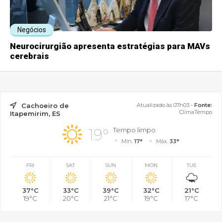
Negócios
Neurocirurgião apresenta estratégias para MAVs
cerebrais
Cachoeiro de
Atualizado às 07h03 -
Fonte:
ClimaTempo
Itapemirim, ES
19°
Tempo limpo
Mín.
17°
Máx.
33°
FRI
SAT
SUN
MON
TUE
37°C
33°C
39°C
32°C
21°C
19°C
20°C
21°C
19°C
17°C