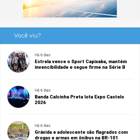
Você viu?
Há 6 dias
Estrela vence o Sport Capixaba, mantém
invencibilidade e segue firme na Série B
Há 6 dias
Banda Calcinha Preta lota Expo Castelo
2026
Há 6 dias
Grávida e adolescente são flagrados com
drogas e armas em ônibus na BR-101