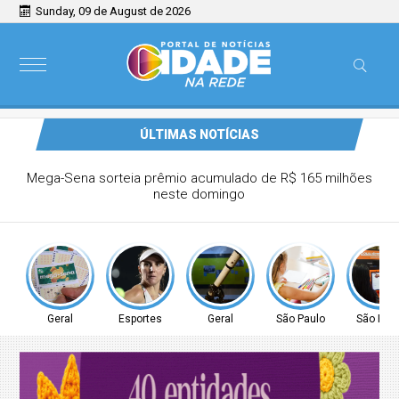
Sunday, 09 de August de 2026
ÚLTIMAS NOTÍCIAS
Tenista Bia Haddad anuncia pausa na carreira neste
segundo semestre
Geral
Esportes
Geral
São Paulo
São Pau