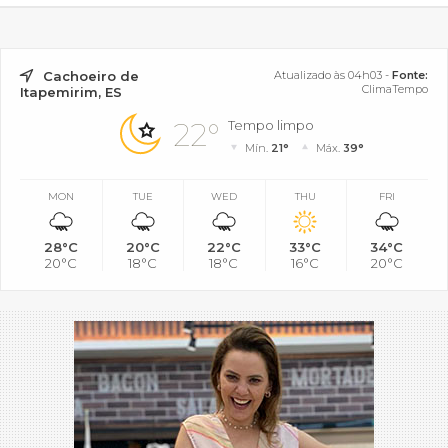
Cachoeiro de
Atualizado às 04h03 -
Fonte:
ClimaTempo
Itapemirim, ES
22°
Tempo limpo
Mín.
21°
Máx.
39°
MON
TUE
WED
THU
FRI
28°C
20°C
22°C
33°C
34°C
20°C
18°C
18°C
16°C
20°C