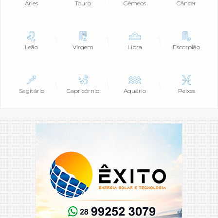
Áries
Touro
Gêmeos
Câncer
Leão
Virgem
Libra
Escorpião
Sagitário
Capricórnio
Aquário
Peixes