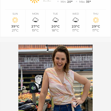
Mín.
20°
Máx.
35°
SUN
MON
TUE
WED
THU
39°C
27°C
20°C
23°C
29°C
21°C
19°C
18°C
17°C
17°C