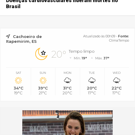
Doenças cardiovasculares lideram mortes no
Brasil
Cachoeiro de
Atualizado às 00h09 -
Fonte:
ClimaTempo
Itapemirim, ES
20°
Tempo limpo
Mín.
19°
Máx.
37°
SAT
SUN
MON
TUE
WED
34°C
39°C
31°C
20°C
22°C
19°C
21°C
20°C
17°C
17°C