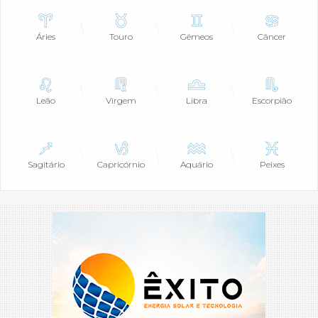
Áries
Touro
Gêmeos
Câncer
Leão
Virgem
Libra
Escorpião
Sagitário
Capricórnio
Aquário
Peixes