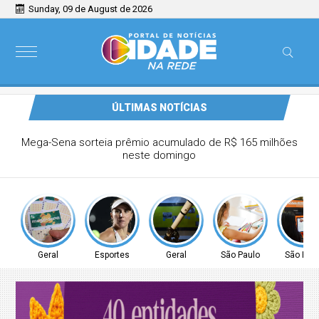
Sunday, 09 de August de 2026
ÚLTIMAS NOTÍCIAS
Tenista Bia Haddad anuncia pausa na carreira neste
segundo semestre
Geral
Esportes
Geral
São Paulo
São Pau