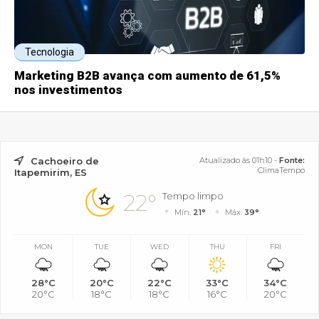
Tecnologia
Marketing B2B avança com aumento de 61,5%
nos investimentos
Cachoeiro de
Atualizado às 01h10 -
Fonte:
ClimaTempo
Itapemirim, ES
22°
Tempo limpo
Mín.
21°
Máx.
39°
MON
TUE
WED
THU
FRI
28°C
20°C
22°C
33°C
34°C
20°C
18°C
18°C
16°C
20°C