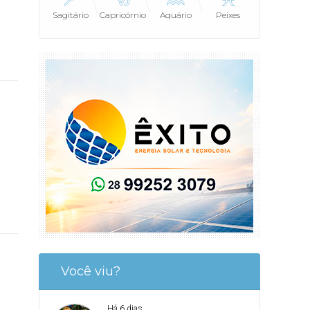
Sagitário
Capricórnio
Aquário
Peixes
Você viu?
Há 6 dias