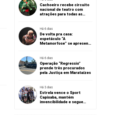
Cachoeiro recebe circuito
nacional de teatro com
atrações para todas as
idades
Há 6 dias
De volta pra casa:
espetáculo “A
Metamorfose” se apresenta
em Cachoeiro
Há 6 dias
Operação “Regressio”
prende três procurados
pela Justiça em Marataízes
Há 3 dias
Estrela vence o Sport
Capixaba, mantém
invencibilidade e segue
firme na Série B