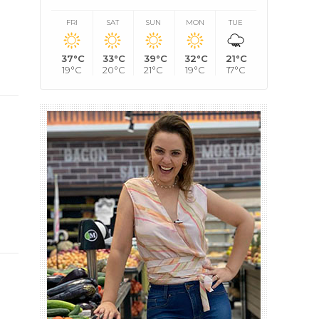
FRI
SAT
SUN
MON
TUE
37°C
33°C
39°C
32°C
21°C
19°C
20°C
21°C
19°C
17°C