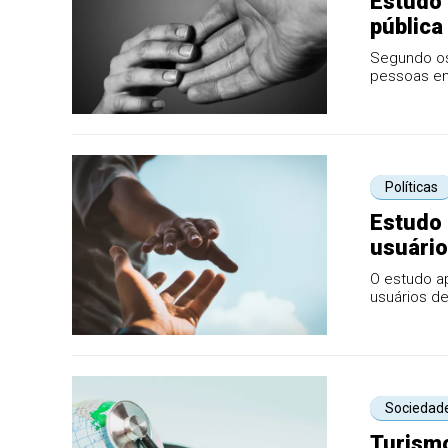
Estudo 
pública
Segundo os
pessoas em
representa
Políticas
Estudo 
usuário
O estudo ap
usuários de
no ace...
Sociedad
Turismo