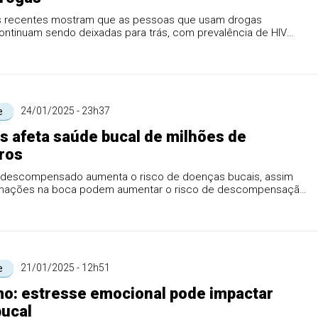
 recentes mostram que as pessoas que usam drogas
continuam sendo deixadas para trás, com prevalência de HIV
maior d...
24/01/2025 - 23h37
e
s afeta saúde bucal de milhões de
iros
 descompensado aumenta o risco de doenças bucais, assim
mações na boca podem aumentar o risco de descompensação
gli...
21/01/2025 - 12h51
e
o: estresse emocional pode impactar
ucal