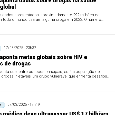
aponta dados sobre drogas na saúde
 global
 dados apresentados, aproximadamente 292 milhões de
 todo o mundo usaram alguma droga em 2022. O número
 um aumento d...
17/03/2025 - 23h32
aponta metas globais sobre HIV e
s de drogas
onta que, entre os focos principais, está a população de
 drogas injetáveis, um grupo vulnerável que enfrenta desafios
07/03/2025 - 17h19
e
 médico deve ultrapassar US$ 17 bilhões