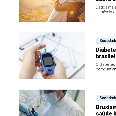
Dados mais
injetáveis 
sete vezes 
Sociedad
Diabete
brasile
O diabetes
como infla
do controle 
Sociedad
Bruxism
saúde b