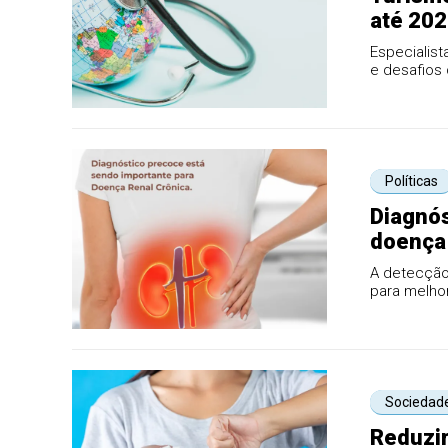
até 20
Especialist
e desafios
como pro..
Políticas
Diagnós
doença 
A detecção
para melho
graves e red
Sociedad
Reduzir