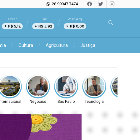
28 99947 7474
Dólar
Euro
Peso Arg.
R$ 5,12
R$ 5,92
R$ 0,00
mia
Cultura
Agricultura
Justiça
7) e sábado (8)
Internacional
Negócios
São Paulo
Tecnologia
Geral