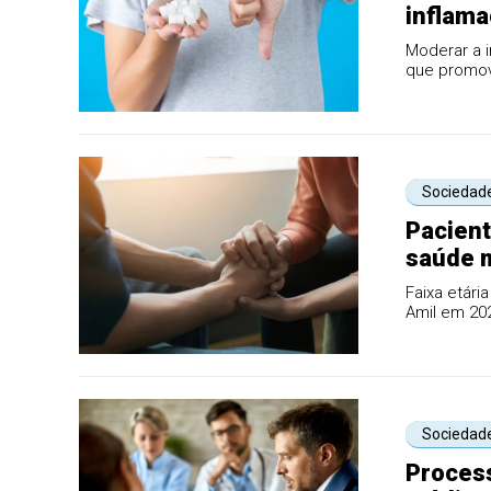
inflam
Moderar a i
que promov
Sociedad
Pacient
saúde 
Faixa etári
Amil em 20
Sociedad
Process