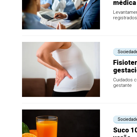
médica 
Levantamen
registrados
que pe...
Sociedad
Fisiote
gestaci
Cuidados c
gestante
Sociedad
Suco 10