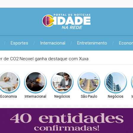
Esportes
Internacional
Entretenimento
Econo
atendimento para regularização de débitos de água nesta sexta (
Economia
Internacional
Negócios
São Paulo
Negócios