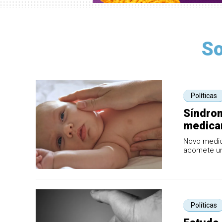
So
Políticas
Síndrom
medica
Novo medic
acomete um
necessidade
Políticas