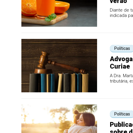
verão
Diante de t
indicada pa
Políticas
Advoga
Curiae
A Dra. Mart
tributária,
prátic...
Políticas
Publica
sobre 