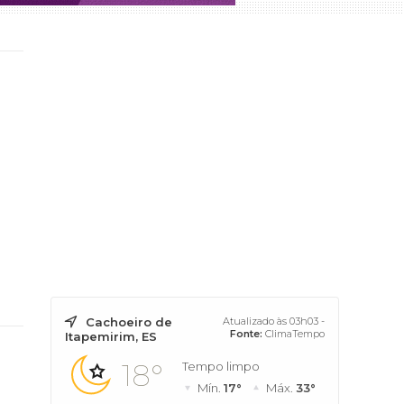
Cachoeiro de
Atualizado às 03h03 -
Fonte:
ClimaTempo
Itapemirim, ES
18°
Tempo limpo
Mín.
17°
Máx.
33°