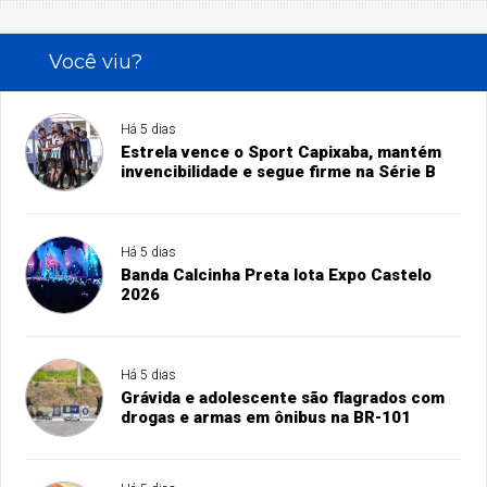
Você viu?
Há 5 dias
Estrela vence o Sport Capixaba, mantém
invencibilidade e segue firme na Série B
Há 5 dias
Banda Calcinha Preta lota Expo Castelo
2026
Há 5 dias
Grávida e adolescente são flagrados com
drogas e armas em ônibus na BR-101