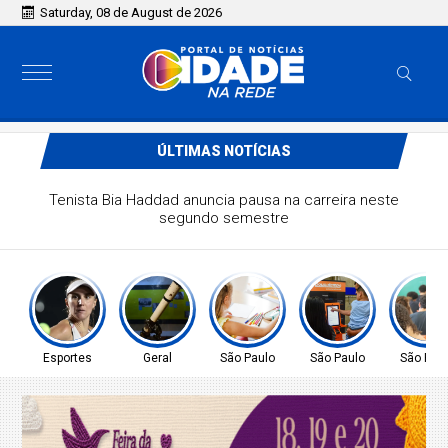
Saturday, 08 de August de 2026
ÚLTIMAS NOTÍCIAS
sto terá dois eclipses; saiba como assistir aos
fenômenos
Esportes
Geral
São Paulo
São Paulo
São Pau