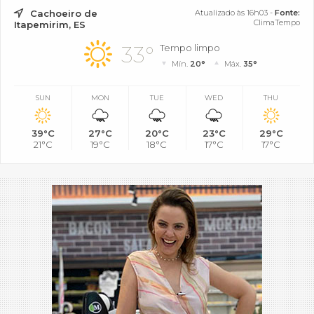
Cachoeiro de
Atualizado às 16h03 -
Fonte:
ClimaTempo
Itapemirim, ES
33°
Tempo limpo
Mín.
20°
Máx.
35°
SUN
MON
TUE
WED
THU
39°C
27°C
20°C
23°C
29°C
21°C
19°C
18°C
17°C
17°C