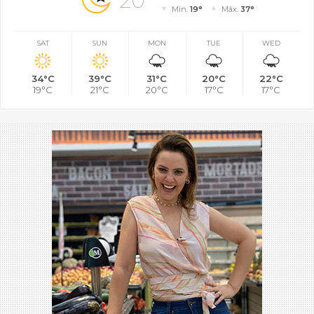
20°
Mín.
19°
Máx.
37°
SAT
SUN
MON
TUE
WED
34°C
39°C
31°C
20°C
22°C
19°C
21°C
20°C
17°C
17°C