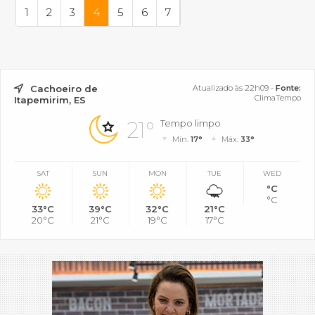
1
2
3
4
5
6
7
Cachoeiro de
Atualizado às 22h09 -
Fonte:
ClimaTempo
Itapemirim, ES
21°
Tempo limpo
Mín.
17°
Máx.
33°
SAT
SUN
MON
TUE
WED
°C
°C
33°C
39°C
32°C
21°C
20°C
21°C
19°C
17°C