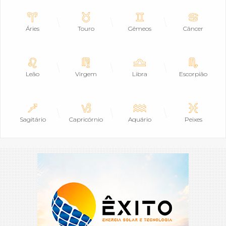
Áries
Touro
Gêmeos
Câncer
Leão
Virgem
Libra
Escorpião
Sagitário
Capricórnio
Aquário
Peixes