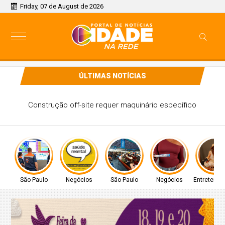
Friday, 07 de August de 2026
ÚLTIMAS NOTÍCIAS
Provão Paulista Seriado: confira o edital da edição de 2026
São Paulo
Negócios
São Paulo
Negócios
Entretenim