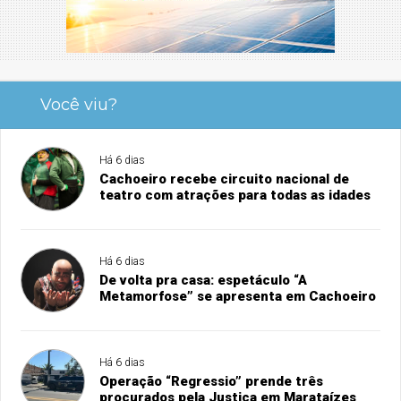
Você viu?
Há 6 dias
Cachoeiro recebe circuito nacional de
teatro com atrações para todas as idades
Há 6 dias
De volta pra casa: espetáculo “A
Metamorfose” se apresenta em Cachoeiro
Há 6 dias
Operação “Regressio” prende três
procurados pela Justiça em Marataízes