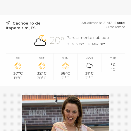
Cachoeiro de
Atualizado às 21h17 -
Fonte:
ClimaTempo
Itapemirim, ES
20°
Parcialmente nublado
Mín.
17°
Máx.
31°
FRI
SAT
SUN
MON
TUE
°C
°C
37°C
32°C
38°C
31°C
19°C
20°C
21°C
21°C