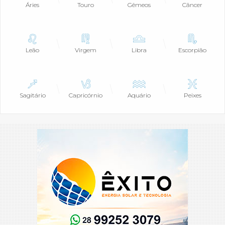
Áries
Touro
Gêmeos
Câncer
Leão
Virgem
Libra
Escorpião
Sagitário
Capricórnio
Aquário
Peixes