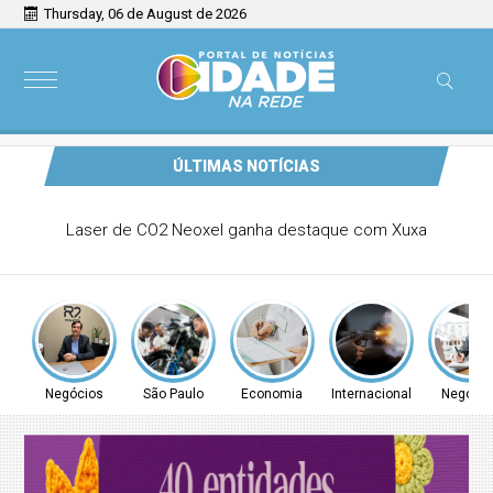
Thursday, 06 de August de 2026
ÚLTIMAS NOTÍCIAS
Comunidade de Guarulhos recebe atendimento para
regularização de débitos de água nesta sexta (7) e sábado
(8)
Negócios
São Paulo
Economia
Internacional
Negócio