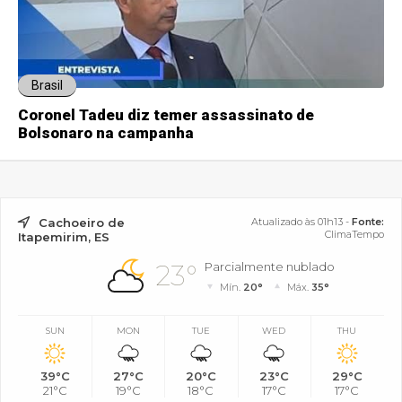
Brasil
Coronel Tadeu diz temer assassinato de
Bolsonaro na campanha
Cachoeiro de
Atualizado às 01h13 -
Fonte:
ClimaTempo
Itapemirim, ES
23°
Parcialmente nublado
Mín.
20°
Máx.
35°
SUN
MON
TUE
WED
THU
39°C
27°C
20°C
23°C
29°C
21°C
19°C
18°C
17°C
17°C