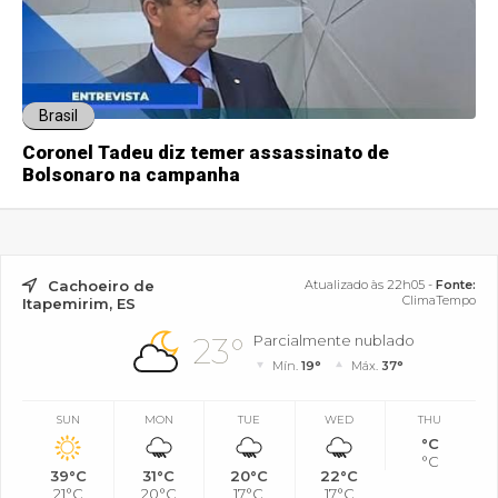
Brasil
Coronel Tadeu diz temer assassinato de
Bolsonaro na campanha
Cachoeiro de
Atualizado às 22h05 -
Fonte:
ClimaTempo
Itapemirim, ES
23°
Parcialmente nublado
Mín.
19°
Máx.
37°
SUN
MON
TUE
WED
THU
°C
°C
39°C
31°C
20°C
22°C
21°C
20°C
17°C
17°C