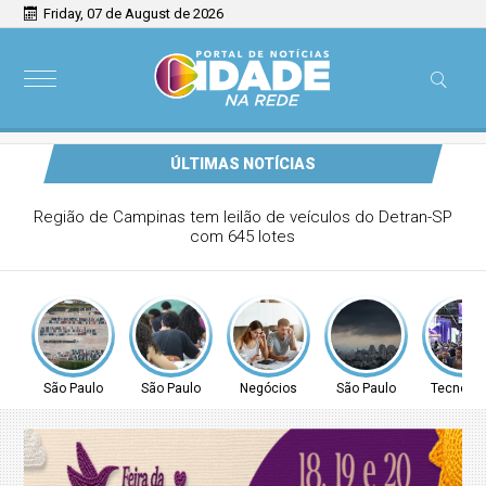
Friday, 07 de August de 2026
ÚLTIMAS NOTÍCIAS
ução off-site requer maquinário específico
São Paulo
São Paulo
Negócios
São Paulo
Tecnolog