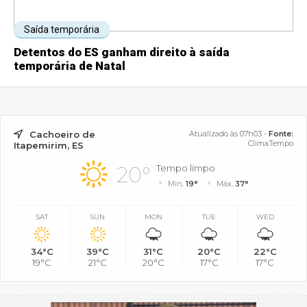
Saída temporária
Detentos do ES ganham direito à saída
temporária de Natal
Cachoeiro de
Atualizado às 07h03 -
Fonte:
ClimaTempo
Itapemirim, ES
20°
Tempo limpo
Mín.
19°
Máx.
37°
SAT
SUN
MON
TUE
WED
34°C
39°C
31°C
20°C
22°C
19°C
21°C
20°C
17°C
17°C