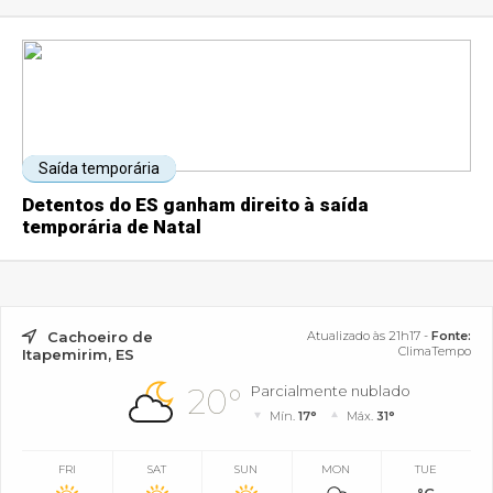
Saída temporária
Detentos do ES ganham direito à saída
temporária de Natal
Cachoeiro de
Atualizado às 21h17 -
Fonte:
ClimaTempo
Itapemirim, ES
20°
Parcialmente nublado
Mín.
17°
Máx.
31°
FRI
SAT
SUN
MON
TUE
°C