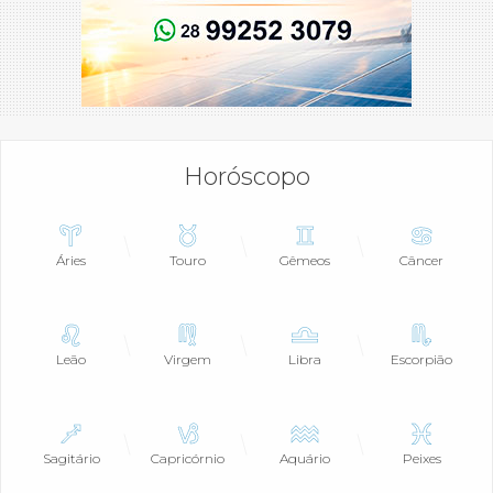
Horóscopo
Áries
Touro
Gêmeos
Câncer
Leão
Virgem
Libra
Escorpião
Sagitário
Capricórnio
Aquário
Peixes