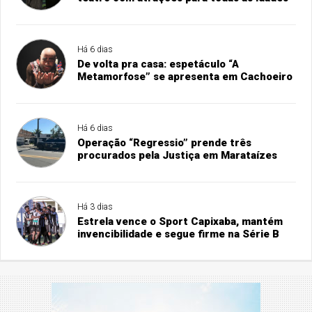
Há 6 dias
De volta pra casa: espetáculo “A
Metamorfose” se apresenta em Cachoeiro
Há 6 dias
Operação “Regressio” prende três
procurados pela Justiça em Marataízes
Há 3 dias
Estrela vence o Sport Capixaba, mantém
invencibilidade e segue firme na Série B