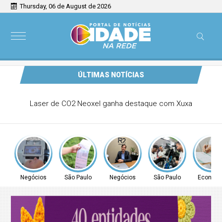
Thursday, 06 de August de 2026
ÚLTIMAS NOTÍCIAS
Comunidade de Guarulhos recebe atendimento para
regularização de débitos de água nesta sexta (7) e sábado
(8)
Negócios
São Paulo
Negócios
São Paulo
Econom