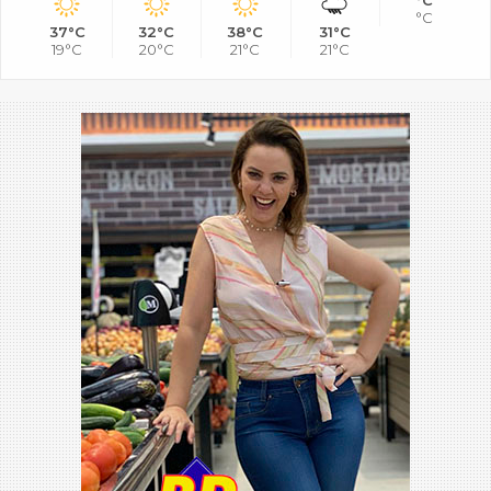
°C
37°C
32°C
38°C
31°C
19°C
20°C
21°C
21°C